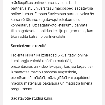
mācībspēkus online kursu izveidei. Kad
partnervalstu universitāšu mācībspēki sagatavoja
online kursus, Eiropas Savienības partneri veica šo
kursu vērtēšanu, sagatavojot ieteikumus un
komentārus. Uz sagatavoto ieteikumu pamata
tika sagatavota papildus lekciju programmas, kas
tika vadīta katrā no partnervalstīm.
Sasniedzamie rezultāti
:
Projekta laikā tika izstrādāti 5 kvalitatīvi online
kursi angļu valodā (mācību materiāli,
prezentācijas un video lekcijas), kas jau tagad tiek
izmantotas mācību procesā augstskolā,
piemēram tālmācībā, mūžizglītībā vai papildinot
mācību materiālus bakalaura un maģistra līmeņa
programmās.
Sagatavotie studiju kursi
: