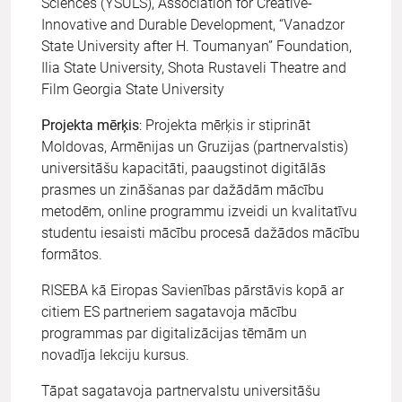
Sciences (YSULS), Association for Creative-
Innovative and Durable Development, “Vanadzor
State University after H. Toumanyan” Foundation,
Ilia State University, Shota Rustaveli Theatre and
Film Georgia State University
Projekta mērķis
: Projekta mērķis ir stiprināt
Moldovas, Armēnijas un Gruzijas (partnervalstis)
universitāšu kapacitāti, paaugstinot digitālās
prasmes un zināšanas par dažādām mācību
metodēm, online programmu izveidi un kvalitatīvu
studentu iesaisti mācību procesā dažādos mācību
formātos.
RISEBA kā Eiropas Savienības pārstāvis kopā ar
citiem ES partneriem sagatavoja mācību
programmas par digitalizācijas tēmām un
novadīja lekciju kursus.
Tāpat sagatavoja partnervalstu universitāšu