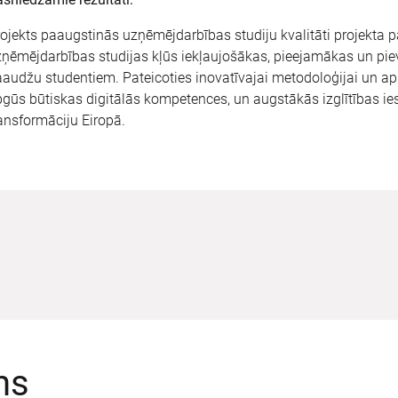
ojekts paaugstinās uzņēmējdarbības studiju kvalitāti projekta pa
ņēmējdarbības studijas kļūs iekļaujošākas, pieejamākas un piev
audžu studentiem. Pateicoties inovatīvajai metodoloģijai un ap
gūs būtiskas digitālās kompetences, un augstākās izglītības iest
ansformāciju Eiropā.
ms