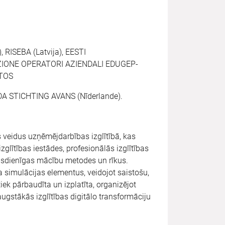
 RISEBA (Latvija), EESTI
ZIONE OPERATORI AZIENDALI EDUGEP-
CTOS
A STICHTING AVANS (Nīderlande).
s veidus uzņēmējdarbības izglītībā, kas
glītības iestādes, profesionālās izglītības
ūsdienīgas mācību metodes un rīkus.
a simulācijas elementus, veidojot saistošu,
iek pārbaudīta un izplatīta, organizējot
ugstākās izglītības digitālo transformāciju