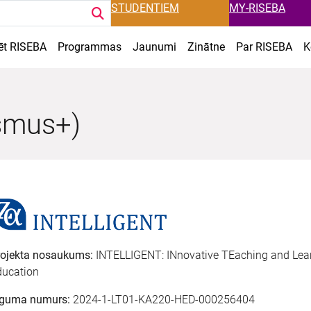
STUDENTIEM
MY-RISEBA
ēt RISEBA
Programmas
Jaunumi
Zinātne
Par RISEBA
K
smus+)
rojekta nosaukums:
INTELLIGENT: INnovative TEaching and Lear
ducation
īguma numurs:
2024-1-LT01-KA220-HED-000256404