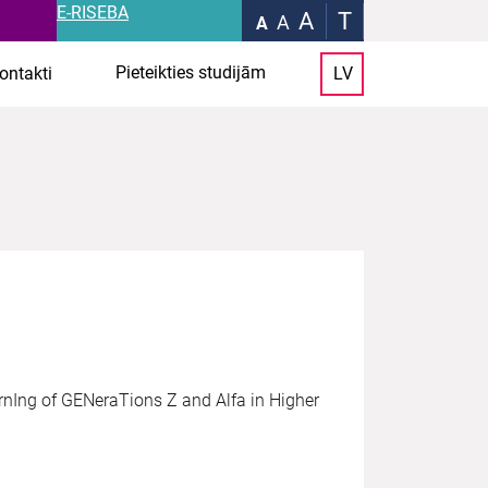
E-RISEBA
A
T
A
A
Pieteikties studijām
ontakti
LV
nIng of GENeraTions Z and Alfa in Higher