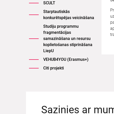
SCULT
Pr
Starptautiskās
uz
konkurētspējas veicināšana
pa
Studiju programmu
ap
fragmentācijas
tr
samazināšana un resursu
koplietošanas stiprināšana
LiepU
VEHUB4YOU (Erasmus+)
Citi projekti
Sazinies ar mu