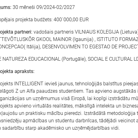
gums:
30 mēneši 09/2024-02/2027
pējais projekta budžets: 400`000,00 EUR
ojekta partneri:
vadošais partneris VILNIAUS KOLEGIJA (Lietuva),
TTEVÕTLUSKÕR GKOOL MAINOR (Igaunija) , ISTITUTO FORMA
ONCEPCAO( Itālija), DESENVOLVIMEN TO EGESTAO DE PROJE
E NATUREZA EDUCACIONAL (Portugāle), SOCIAL E CULTURAL LD
ojekta apraksts:
ojekts INTELLIGENT ievieš jaunus, tehnoloģijās balstītus pieeja
elāgoti Z un Alfa paaudzes studentiem. Tas apvieno augstākās iz
ganizācijas un uzņēmumus visā Eiropā, lai kopīgi izstrādātu m
ojekts apvieno virtuālās realitātes, mākslīgā intelekta un biznes
kļaujošu un praktisku mācību pieredzi. Izstrādātā metodoloģija t
sniedzēju apmācības un studentu darbnīcas, tādējādi veicinot a
 sadarbību starp akadēmisko un uzņēmējdarbības vidi.