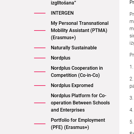
Pr
izglītošana”
INTERGEN
Pr
mā
My Personal Transnational
me
Mobility Assistant (PTMA)
si
(Erasmus+)
iz
Naturally Sustainable
Pr
Nordplus
1.
Nordplus Cooperation in
Competition (Co-in-Co)
2.
Nordplus Expromed
p
Nordplus Platform for Co-
3.
operation Between Schools
and Enterprises
4.
Portfolio for Employment
5.
(PFE) (Erasmus+)
Sa