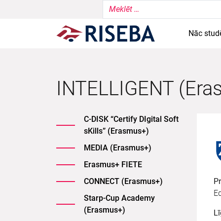
Nāc stud
INTELLIGENT (Era
C-DISK “Certify DIgital Soft
sKills” (Erasmus+)
MEDIA (Erasmus+)
Erasmus+ FIETE
CONNECT (Erasmus+)
P
E
Starp-Cup Academy
(Erasmus+)
L