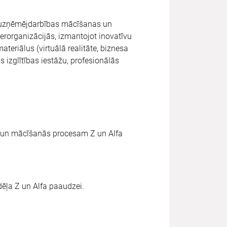
as uzņēmējdarbības mācīšanas un
rorganizācijās, izmantojot inovatīvu
teriālus (virtuālā realitāte, biznesa
s izglītības iestāžu, profesionālās
i un mācīšanās procesam Z un Alfa
ēļa Z un Alfa paaudzei.