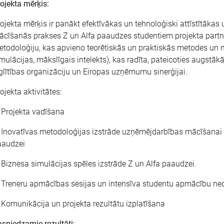
ojekta mērķis:
ojekta mērķis ir panākt efektīvākas un tehnoloģiski attīstītāk
cīšanās prakses Z un Alfa paaudzes studentiem projekta partne
todoloģiju, kas apvieno teorētiskās un praktiskās metodes un ma
mulācijas, mākslīgais intelekts), kas radīta, pateicoties augstākā
glītības organizāciju un Eiropas uzņēmumu sinerģijai.
ojekta aktivitātes:
 Projekta vadīšana
 Inovatīvas metodoloģijas izstrāde uzņēmējdarbības mācīšana
aaudzei
 Biznesa simulācijas spēles izstrāde Z un Alfa paaudzei.
 Treneru apmācības sesijas un intensīva studentu apmācību ned
 Komunikācija un projekta rezultātu izplatīšana
sniedzamie rezultāti: