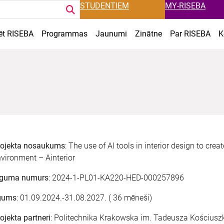
STUDENTIEM
MY-RISEBA
ēt RISEBA
Programmas
Jaunumi
Zinātne
Par RISEBA
K
rojekta nosaukums
: The use of AI tools in interior design to crea
vironment – Ainterior
īguma numurs
: 2024-1-PL01-KA220-HED-000257896
lgums
: 01.09.2024.-31.08.2027. ( 36 mēneši)
ojekta partneri
: Politechnika Krakowska im. Tadeusza Kościusz