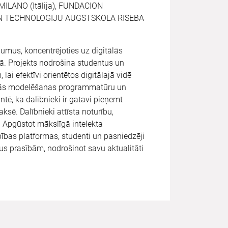
ILANO (Itālija), FUNDACION
 UN TECHNOLOGIJU AUGSTSKOLA RISEBA
ājumus, koncentrējoties uz digitālās
mā. Projekts nodrošina studentus un
i efektīvi orientētos digitālajā vidē
itālās modelēšanas programmatūru un
tē, ka dalībnieki ir gatavi pieņemt
ksē. Dalībnieki attīsta noturību,
 Apgūstot mākslīgā intelekta
ības platformas, studenti un pasniedzēji
gus prasībām, nodrošinot savu aktualitāti