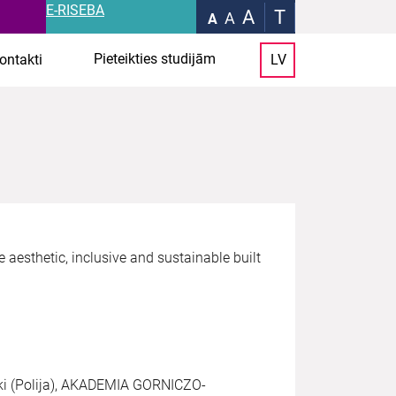
E-RISEBA
A
T
A
A
Pieteikties studijām
ontakti
LV
te aesthetic, inclusive and sustainable built
ki (Polija), AKADEMIA GORNICZO-