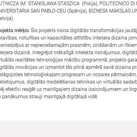
UTNICZA IM. STANISLAWA STASZICA (Polija), POLITECNICO DI M
NIVERSITARIA SAN PABLO-CEU (Spānija), BIZNESA MAKSLAS
atvija).
ojekta mērķis
: Šis projekts risina digitālās transformācijas jaut
tavības, noturības un kapacitātes attīstību interjera dizaina jo
sniedzējus ar nepieciešamajām prasmēm, zināšanām un rīkiem, la
terjera dizainā. Integrējot mākslīgā intelekta risinājumus, dig
rtuālās realitātes tehnoloģijas mācību programmā, projekts garan
gitālās inovācijas un izmantot tās pilnā apmērā savā dizaina pra
elāgojoties tehnoloģiskajam progresam un nozares pārmaiņām.
elietojumus, digitālās modelēšanas tehnikas un virtuālās sadarb
ēj efektīvi reaģēt uz mainīgajiem dizaina izaicinājumiem un tir
 panākumus strauji mainīgajā digitālajā vidē.