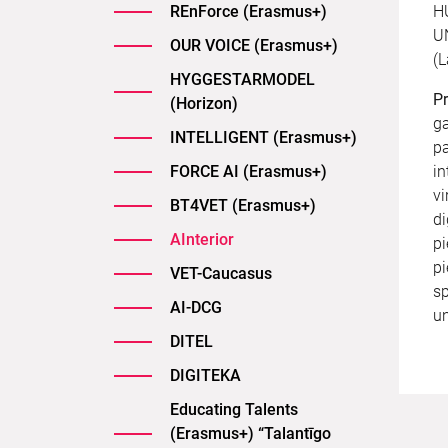
REnForce (Erasmus+)
H
U
OUR VOICE (Erasmus+)
(L
HYGGESTARMODEL
Pr
(Horizon)
ga
INTELLIGENT (Erasmus+)
pa
FORCE AI (Erasmus+)
in
vi
BT4VET (Erasmus+)
di
AInterior
pi
pi
VET-Caucasus
sp
AI-DCG
un
DITEL
DIGITEKA
Educating Talents
(Erasmus+) “Talantīgo