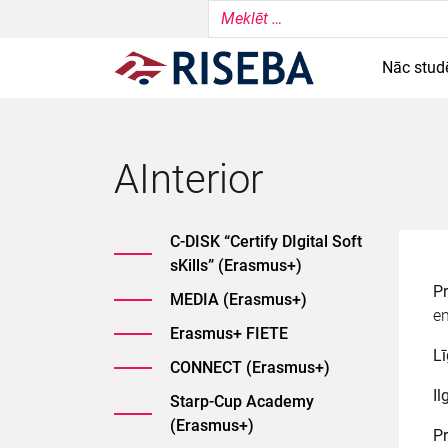
Nāc stud
AInterior
C-DISK “Certify DIgital Soft
sKills” (Erasmus+)
P
MEDIA (Erasmus+)
en
Erasmus+ FIETE
L
CONNECT (Erasmus+)
I
Starp-Cup Academy
(Erasmus+)
Pr