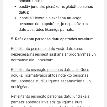
prasību tiesā);
pastāv juridisks pienākums glabāt personas
datus;
ir spēkā Lietotāja piekrišana attiecīgai
personas datu apstrādei, ja nepastāv cits
datu apstrādes likumīgs pamats.
5. Reflektantu personas datu apstrādes noteikumi
Reflektantu personas datu veidi:
dati, kurus
nepieciešams iesniegt saskaņā ar programmas un
normatīvo aktu prasībām;
Reflektantu iesniegto personas datu apstrādes
nolūks:
normatīvajos aktos noteikto personas
datu apstrāde studiju līguma sagatavošanai un
noslēgšanai.
Reflektantu iesniegto personas datu juridiskais
pamats:
apstrāde ir vajadzīga līguma, kura