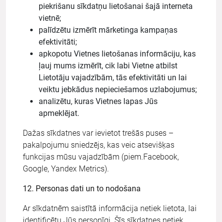
piekrišanu sīkdatņu lietošanai šajā interneta
vietnē;
palīdzētu izmērīt mārketinga kampaņas
efektivitāti;
apkopotu Vietnes lietošanas informāciju, kas
ļauj mums izmērīt, cik labi Vietne atbilst
Lietotāju vajadzībām, tās efektivitāti un lai
veiktu jebkādus nepieciešamos uzlabojumus;
analizētu, kuras Vietnes lapas Jūs
apmeklējat.
Dažas sīkdatnes var ievietot trešās puses –
pakalpojumu sniedzējs, kas veic atsevišķas
funkcijas mūsu vajadzībām (piem.Facebook,
Google, Yandex Metrics).
12. Personas dati un to nodošana
Ar sīkdatnēm saistītā informācija netiek lietota, lai
identificētu Jūs personīgi. Šīs sīkdatnes netiek