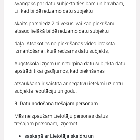
svarīgāks par datu subjekta tiesībām un brīvībām,
t.i. kad bildē redzamo datu subjektu
skaits pārsniedz 2 cilvēkus, vai kad piekrišanu
atsauc lielākā bildē redzamo datu subjektu
daļa. Atsakoties no piekrišanas video ieraksta
izmantošanai, kurā redzams datu subjekts,
Augstskola izņem un neturpina datu subjekta datu
apstrādi tikai gadījumos, kad piekrišanas
atsaukšana ir saistīta ar negatīvu ietekmi uz datu
subjekta reputāciju un godu.
8. Datu nodošana trešajām personām
Mēs neizpaužam Lietotāju personas datus
trešajām personām, izņemot:
saskaņā ar Lietotāja skaidru un