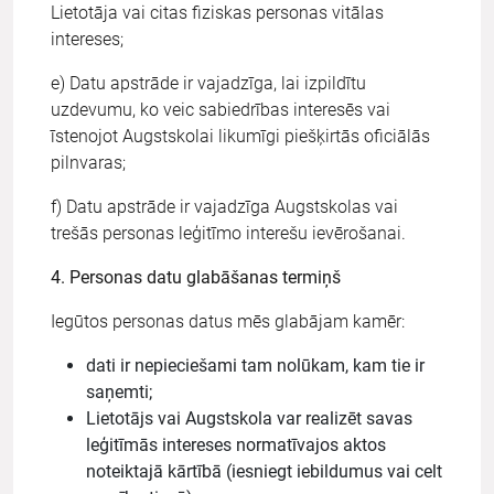
Lietotāja vai citas fiziskas personas vitālas
intereses;
e) Datu apstrāde ir vajadzīga, lai izpildītu
uzdevumu, ko veic sabiedrības interesēs vai
īstenojot Augstskolai likumīgi piešķirtās oficiālās
pilnvaras;
f) Datu apstrāde ir vajadzīga Augstskolas vai
trešās personas leģitīmo interešu ievērošanai.
4. Personas datu glabāšanas termiņš
Iegūtos personas datus mēs glabājam kamēr:
dati ir nepieciešami tam nolūkam, kam tie ir
saņemti;
Lietotājs vai Augstskola var realizēt savas
leģitīmās intereses normatīvajos aktos
noteiktajā kārtībā (iesniegt iebildumus vai celt