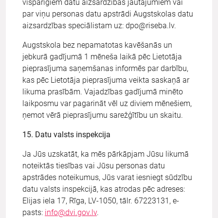
vispārīgiem datu aizsardzības jautājumiem vai
par viņu personas datu apstrādi Augstskolas datu
aizsardzības speciālistam uz:
dpo@riseba.lv
.
Augstskola bez nepamatotas kavēšanās un
jebkurā gadījumā 1 mēneša laikā pēc Lietotāja
pieprasījuma saņemšanas informēs par darbību,
kas pēc Lietotāja pieprasījuma veikta saskaņā ar
likuma prasībām. Vajadzības gadījumā minēto
laikposmu var pagarināt vēl uz diviem mēnešiem,
ņemot vērā pieprasījumu sarežģītību un skaitu.
15. Datu valsts inspekcija
Ja Jūs uzskatāt, ka mēs pārkāpjam Jūsu likumā
noteiktās tiesības vai Jūsu personas datu
apstrādes noteikumus, Jūs varat iesniegt sūdzību
datu valsts inspekcijā, kas atrodas pēc adreses:
Elijas iela 17, Rīga, LV-1050, tālr. 67223131, e-
pasts:
info@dvi.gov.lv
.