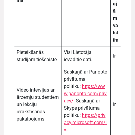
ms
aj
ā
m
va
lst
īm
Pieteikšanās
Visi Lietotāja
Ir.
studijām tiešsaistē
ievadītie dati.
Saskaņā ar Panopto
privātuma
politiku:
https://ww
Video intervijas ar
w.panopto.com/priv
ārzemju studentiem
acy/
Saskaņā ar
un lekciju
Ir.
Skype privātuma
ierakstīšanas
politiku:
https://priv
pakalpojums
acy.microsoft.com/l
v-