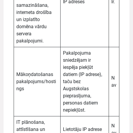
IP adreses
Ir.
samazināšana,
interneta drošība
un izplatīto
domēna vārdu
servera
pakalpojumi.
Pakalpojuma
sniedzējam ir
iespēja piekļūt
Mākoņdatošanas
datiem (IP adrese),
N
pakalpojums/hosti
taču bez
av
ngs
Augstskolas
pieprasījuma,
personas datiem
nepiekļūst.
IT plānošana,
N
attīstīšana un
Lietotāju IP adrese
av