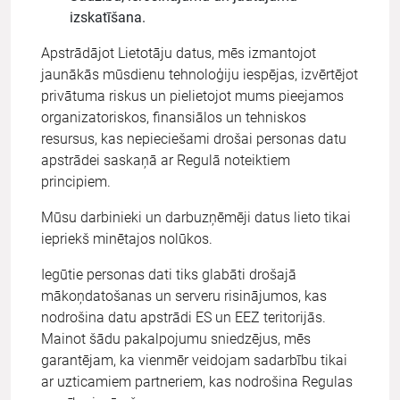
izskatīšana.
Apstrādājot Lietotāju datus, mēs izmantojot
jaunākās mūsdienu tehnoloģiju iespējas, izvērtējot
privātuma riskus un pielietojot mums pieejamos
organizatoriskos, finansiālos un tehniskos
resursus, kas nepieciešami drošai personas datu
apstrādei saskaņā ar Regulā noteiktiem
principiem.
Mūsu darbinieki un darbuzņēmēji datus lieto tikai
iepriekš minētajos nolūkos.
Iegūtie personas dati tiks glabāti drošajā
mākoņdatošanas un serveru risinājumos, kas
nodrošina datu apstrādi ES un EEZ teritorijās.
Mainot šādu pakalpojumu sniedzējus, mēs
garantējam, ka vienmēr veidojam sadarbību tikai
ar uzticamiem partneriem, kas nodrošina Regulas