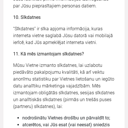
par Jūsu pieprasītajiem personas datiem.
10. Sīkdatnes
“Sīkdatnes” ir sīka apjoma informācija, kuras
interneta vietne saglabā Jūsu datorā vai mobilajā
ierīcē, kad Jūs apmeklējat interneta vietni.
11. Kā mēs izmantojam sīkdatnes?
Mūsu Vietne izmanto sīkdatnes, lai uzlabotu
piedāvāto pakalpojumu kvalitāti, kā arī veiktu
anonīmu statistiku par Vietnes lietošanu un iegūto
datu analītiku mārketinga vajadzībām. Mēs
izmantojam obligātās sīkdatnes, sesijas sīkdatnes
un analītiskās sīkdatnes (pirmās un trešās puses
(partneru) sīkdatnes), lai:
nodrošinātu Vietnes drošību un pārvaldīt to;
atcerētos, vai Jūs esat (vai neesat) sniedzis