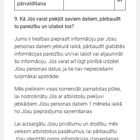
pārvaldīšana
9. Kā Jūs varat piekļūt saviem datiem, pārbaudīt
to pareizību un izlabot tos?
Jums ir tiesības pieprasīt informāciju par Jūsu
personas datiem jebkurā laikā, pārbaudīt glabātās
informācijas pareizību un/vai labot vai atjaunināt
šo informāciju. Jūs varat arī lūgt pilnībā izdzēst
Jūsu personas datus, ja tie nav nepieciešami
turpmākai apstrādei.
Mēs pieliksim visas komerciāli pamatotas pūles,
lai nodrošinātu Jūs ar atbilstošu piekļuvi
jebkādiem Jūsu personas datiem 1 mēneša laikā
no Jūsu pieprasījuma saņemšanas.
Lai aizsargātu Jūsu privātumu un drošību, mēs
veiksim atbilstošus pasākumus, lai pārbaudītu
Jūsu identitāti pirms informācijas izsniegšanas