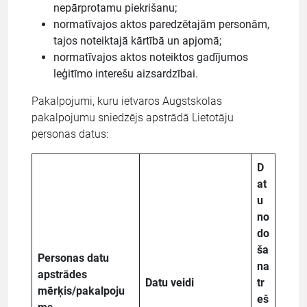
nepārprotamu piekrišanu;
normatīvajos aktos paredzētajām personām,
tajos noteiktajā kārtībā un apjomā;
normatīvajos aktos noteiktos gadījumos
leģitīmo interešu aizsardzībai.
Pakalpojumi, kuru ietvaros Augstskolas
pakalpojumu sniedzējs apstrādā Lietotāju
personas datus:
D
at
u
no
do
ša
Personas datu
na
apstrādes
Datu veidi
tr
mērķis/pakalpoju
eš