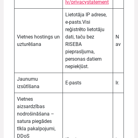
lv/privacystatement
Lietotāja IP adrese,
e-pasts.Visi
reģistrēto lietotāju
Vietnes hostings un
dati, taču bez
N
uzturēšana
RISEBA
av
pieprasījuma,
personas datiem
nepiekļūst.
Jaunumu
E-pasts
Ir.
izsūtīšana
Vietnes
aizsardzības
nodrošināšana –
satura piegādes
tīkla pakalpojumi,
DDoS