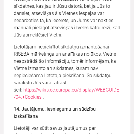
sīkdatnes, kas jau ir Jūsu datorā, bet ja Jūs to
darīsiet, atsevišķas šīs Vietnes iespējas var
nedarboties tā, kā iecerēts, un Jums var nākties
manuāli pielāgot atsevišķas izvēles katru reizi, kad
Jūs apmeklēsiet Vietni.
Lietotājam nepiekrītot sīkdatņu izmantošanai
RISEBA mārketinga un analītikas nolūkos, Vietne
neapstrādā šo informāciju, tomēr informējam, ka
Vietne izmanto arī sīkdatnes, kurām nav
nepieciešama lietotāja piekrišana. Šo sīkdatņu
sarakstu Jūs varat atrast
šeit:
https://wikis.ec.europa.eu/display/WEBGUIDE
/04.+Cookies
.
14. Jautājumu, iesniegumu un sūdzību
izskatīšana
Lietotāji var sūtīt savus jautājumus par