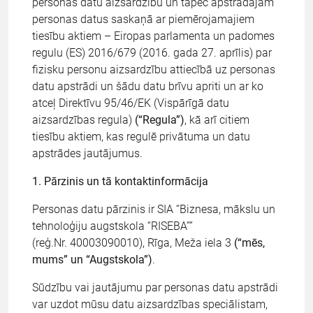
personas datu aizsardzību un tāpēc apstrādājam
personas datus saskaņā ar piemērojamajiem
tiesību aktiem – Eiropas parlamenta un padomes
regulu (ES) 2016/679 (2016. gada 27. aprīlis) par
fizisku personu aizsardzību attiecībā uz personas
datu apstrādi un šādu datu brīvu apriti un ar ko
atceļ Direktīvu 95/46/EK (Vispārīgā datu
aizsardzības regula)
(“Regula”)
, kā arī citiem
tiesību aktiem, kas regulē privātuma un datu
apstrādes jautājumus.
1. Pārzinis un tā kontaktinformācija
Personas datu pārzinis ir SIA “Biznesa, mākslu un
tehnoloģiju augstskola “RISEBA””
(reģ.Nr. 40003090010), Rīga, Meža iela 3
(“mēs,
mums” un “Augstskola”)
.
Sūdzību vai jautājumu par personas datu apstrādi
var uzdot mūsu datu aizsardzības speciālistam,