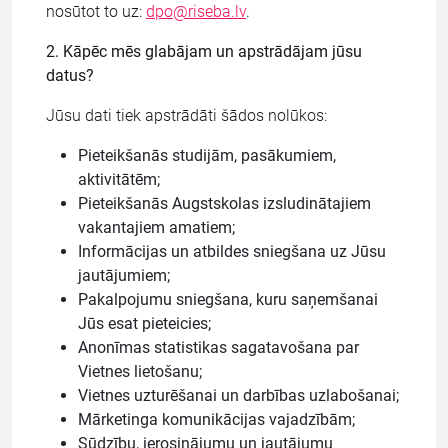
nosūtot to uz:
dpo@riseba.lv
.
2. Kāpēc mēs glabājam un apstrādājam jūsu
datus?
Jūsu dati tiek apstrādāti šādos nolūkos:
Pieteikšanās studijām, pasākumiem,
aktivitātēm;
Pieteikšanās Augstskolas izsludinātajiem
vakantajiem amatiem;
Informācijas un atbildes sniegšana uz Jūsu
jautājumiem;
Pakalpojumu sniegšana, kuru saņemšanai
Jūs esat pieteicies;
Anonīmas statistikas sagatavošana par
Vietnes lietošanu;
Vietnes uzturēšanai un darbības uzlabošanai;
Mārketinga komunikācijas vajadzībām;
Sūdzību, ierosinājumu un jautājumu