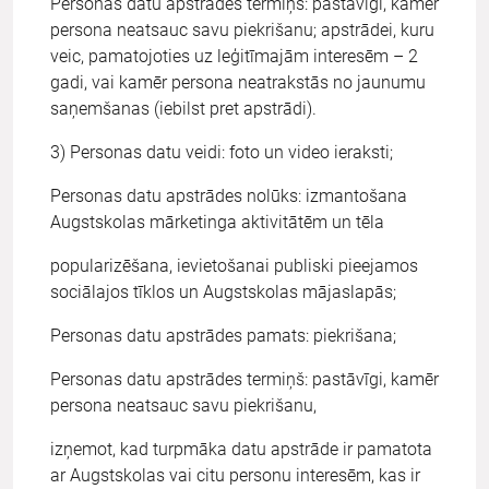
Personas datu apstrādes termiņš: pastāvīgi, kamēr
persona neatsauc savu piekrišanu; apstrādei, kuru
veic, pamatojoties uz leģitīmajām interesēm – 2
gadi, vai kamēr persona neatrakstās no jaunumu
saņemšanas (iebilst pret apstrādi).
3) Personas datu veidi: foto un video ieraksti;
Personas datu apstrādes nolūks: izmantošana
Augstskolas mārketinga aktivitātēm un tēla
popularizēšana, ievietošanai publiski pieejamos
sociālajos tīklos un Augstskolas mājaslapās;
Personas datu apstrādes pamats: piekrišana;
Personas datu apstrādes termiņš: pastāvīgi, kamēr
persona neatsauc savu piekrišanu,
izņemot, kad turpmāka datu apstrāde ir pamatota
ar Augstskolas vai citu personu interesēm, kas ir