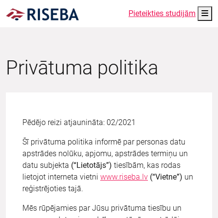
Me
Pieteikties studijām
Privātuma politika
Pēdējo reizi atjaunināta: 02/2021
Šī privātuma politika informē par personas datu
apstrādes nolūku, apjomu, apstrādes termiņu un
datu subjekta
(“Lietotājs”)
tiesībām, kas rodas
lietojot interneta vietni
www.riseba.lv
(“Vietne”)
un
reģistrējoties tajā.
Mēs rūpējamies par Jūsu privātuma tiesību un