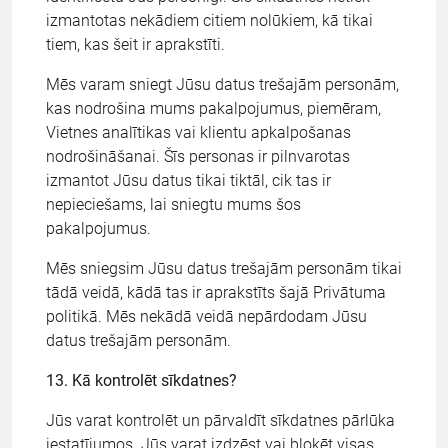
izmantotas nekādiem citiem nolūkiem, kā tikai
tiem, kas šeit ir aprakstīti.
Mēs varam sniegt Jūsu datus trešajām personām,
kas nodrošina mums pakalpojumus, piemēram,
Vietnes analītikas vai klientu apkalpošanas
nodrošināšanai. Šīs personas ir pilnvarotas
izmantot Jūsu datus tikai tiktāl, cik tas ir
nepieciešams, lai sniegtu mums šos
pakalpojumus.
Mēs sniegsim Jūsu datus trešajām personām tikai
tādā veidā, kādā tas ir aprakstīts šajā Privātuma
politikā. Mēs nekādā veidā nepārdodam Jūsu
datus trešajām personām.
13. Kā kontrolēt sīkdatnes?
Jūs varat kontrolēt un pārvaldīt sīkdatnes pārlūka
iestatījumos. Jūs varat izdzēst vai bloķēt visas