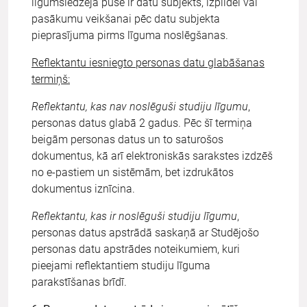
līgumslēdzēja puse ir datu subjekts, izpildei vai
pasākumu veikšanai pēc datu subjekta
pieprasījuma pirms līguma noslēgšanas.
Reflektantu iesniegto personas datu glabāšanas
termiņš:
Reflektantu, kas nav noslēguši studiju līgumu
,
personas datus glabā 2 gadus. Pēc šī termiņa
beigām personas datus un to saturošos
dokumentus, kā arī elektroniskās sarakstes izdzēš
no e-pastiem un sistēmām, bet izdrukātos
dokumentus iznīcina.
Reflektantu, kas ir noslēguši studiju līgumu
,
personas datus apstrādā saskaņā ar Studējošo
personas datu apstrādes noteikumiem, kuri
pieejami reflektantiem studiju līguma
parakstīšanas brīdī.