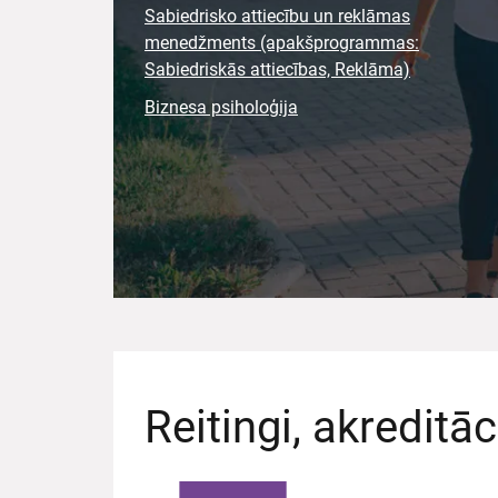
Sabiedrisko attiecību un reklāmas
menedžments (apakšprogrammas:
Sabiedriskās attiecības, Reklāma)
Biznesa psiholoģija
Reitingi, akreditā