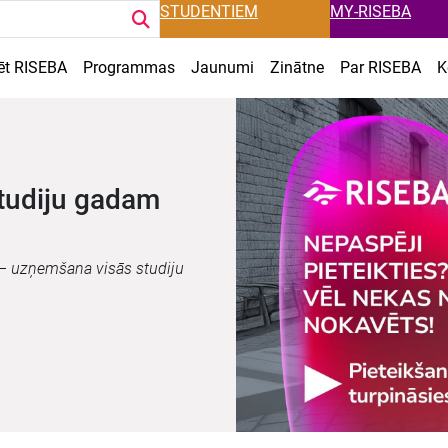
STUDENTIEM
MY-RISEBA
ēt RISEBA
Programmas
Jaunumi
Zinātne
Par RISEBA
K
rtas situācijās
 situācijās, balstoties uz
omendācijām.