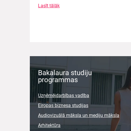
Lasīt tālāk
Bakalaura studiju
programmas
Uzņēmējdarbības vadība
Eiropas biznesa studijas
Audiovizuālā māksla un mediju māksla
Arhitektūra