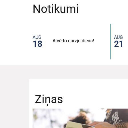
Notikumi
AUG
AUG
Atvērto durvju diena!
18
21
Ziņas