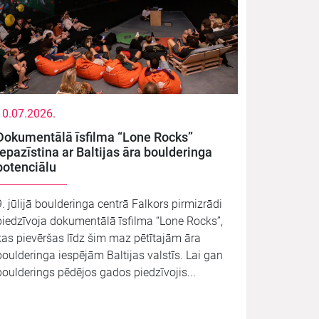
10.07.2026.
Dokumentālā īsfilma “Lone Rocks”
iepazīstina ar Baltijas āra boulderinga
potenciālu
9. jūlijā boulderinga centrā Falkors pirmizrādi
piedzīvoja dokumentālā īsfilma “Lone Rocks”,
kas pievēršas līdz šim maz pētītajām āra
boulderinga iespējām Baltijas valstīs. Lai gan
boulderings pēdējos gados piedzīvojis...