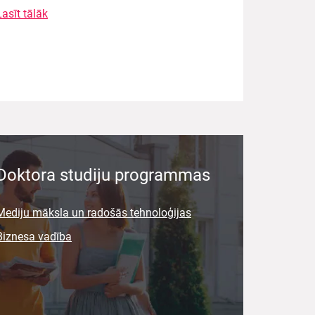
Lasīt tālāk
Doktora studiju programmas
Mediju māksla un radošās tehnoloģijas
Biznesa vadība