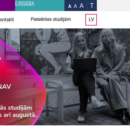
E-RISEBA
A
T
A
A
Pieteikties studijām
ontakti
LV