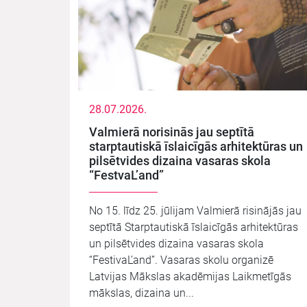
28.07.2026.
Valmierā norisinās jau septītā
starptautiskā īslaicīgās arhitektūras un
pilsētvides dizaina vasaras skola
“FestvaL’and”
No 15. līdz 25. jūlijam Valmierā risinājās jau
septītā Starptautiskā īslaicīgās arhitektūras
un pilsētvides dizaina vasaras skola
“FestivaL’and”. Vasaras skolu organizē
Latvijas Mākslas akadēmijas Laikmetīgās
mākslas, dizaina un...