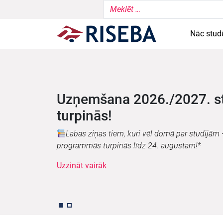
Nāc stud
Informācija par rīcību ārkā
RISEBA aktualizē informāciju par rīcību ārkārtas
atbildīgo valsts un pašvaldības institūciju rek
Vairāk