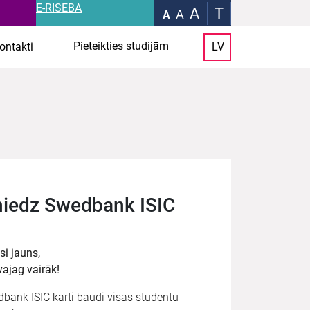
E-RISEBA
A
T
A
A
Pieteikties studijām
ontakti
LV
sniedz Swedbank ISIC
esi jauns,
vajag vairāk!
bank ISIC karti baudi visas studentu