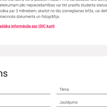
eteikumam pēc nepieciešamības var tikt prasīts studenta status
cāka par 3 mēnešiem, skaitot no tās izsniegšanas brīža, vai der
liecinošs dokuments un fotogrāfija.
ašāka informācija par ISIC karti
ms