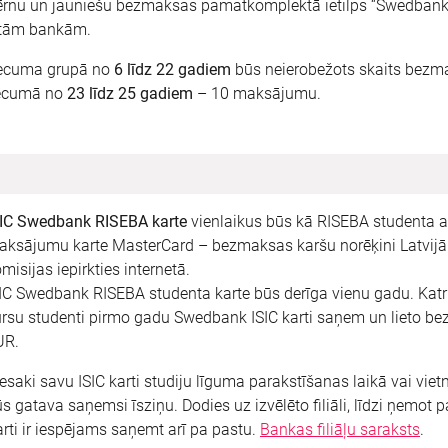
rnu un jauniešu bezmaksas pamatkomplektā ietilps “Swedbank” 
itām bankām.
ecuma grupā no
6 līdz 22 gadiem
būs neierobežots skaits bez
ecumā no
23 līdz 25 gadiem
– 10 maksājumu.
SIC Swedbank RISEBA karte
vienlaikus būs kā RISEBA studenta ap
ksājumu karte MasterCard – bezmaksas karšu norēķini Latvijā 
misijas iepirkties internetā.
IC Swedbank RISEBA studenta karte būs derīga vienu gadu. Katr
rsu studenti pirmo gadu Swedbank ISIC karti saņem un lieto b
UR.
esaki savu ISIC karti studiju līguma parakstīšanas laikā vai vi
s gatava saņemsi īsziņu. Dodies uz izvēlēto filiāli, līdzi ņemot 
rti ir iespējams saņemt arī pa pastu.
Bankas filiāļu saraksts
.