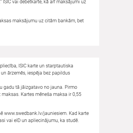
ISIC vai debetkarte, kā arī maksājumi uz
maksas maksājumu uz citām bankām, bet
liecība, ISIC karte un starptautiska
un ārzemēs, iespēja bez papildus
u gadu tā jāizgatavo no jauna. Pirmo
ez maksas. Kartes mēneša maksa ir 0,55
etnē www.swedbank.lv/jauniesiem. Kad karte
pasi vai eID un apliecinājumu, ka studē.