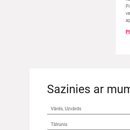
Pi
ve
ap
Pl
Sazinies ar mu