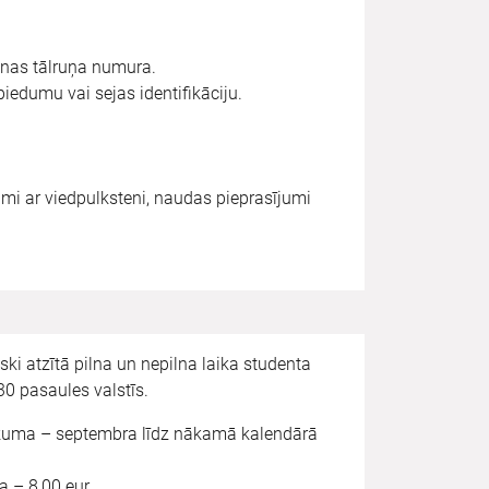
onas tālruņa numura.
iedumu vai sejas identifikāciju.
i ar viedpulksteni, naudas pieprasījumi
iski atzītā pilna un nepilna laika studenta
30 pasaules valstīs.
ākuma – septembra līdz nākamā kalendārā
a – 8,00 eur