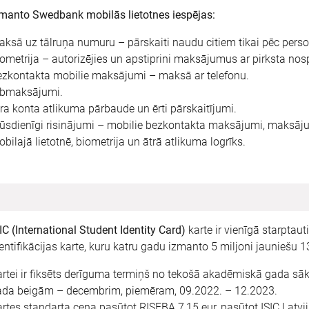
manto Swedbank mobilās lietotnes iespējas:
ksā uz tālruņa numuru – pārskaiti naudu citiem tikai pēc pers
ometrija – autorizējies un apstiprini maksājumus ar pirksta nosp
ezkontakta mobilie maksājumi – maksā ar telefonu.
ibmaksājumi.
ra konta atlikuma pārbaude un ērti pārskaitījumi.
sdienīgi risinājumi – mobilie bezkontakta maksājumi, maksājum
bilajā lietotnē, biometrija un ātrā atlikuma logrīks.
IC (International Student Identity Card)
karte ir vienīgā starptaut
entifikācijas karte, kuru katru gadu izmanto 5 miljoni jauniešu 1
rtei ir fiksēts derīguma termiņš no tekošā akadēmiskā gada s
ada beigām – decembrim, piemēram, 09.2022. – 12.2023.
rtes standarta cena pasūtot RISEBA 7,15 eur, pasūtot ISIC Latvij