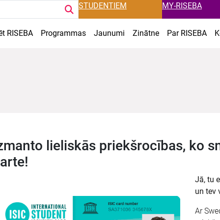
STUDENTIEM
MY-RISEBA
ēt RISEBA
Programmas
Jaunumi
Zinātne
Par RISEBA
K
zmanto lieliskās priekšrocības, ko 
arte!
Jā, tu 
un tev 
Ar Swed