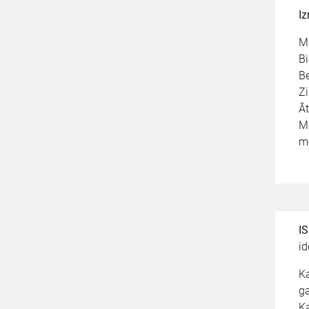
Iz
Ma
Bi
B
Z
Āt
Mū
mo
IS
id
Ka
g
Ka