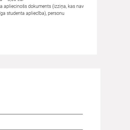
a apliecinošs dokuments (izziņa, kas nav
īga studenta apliecība), personu