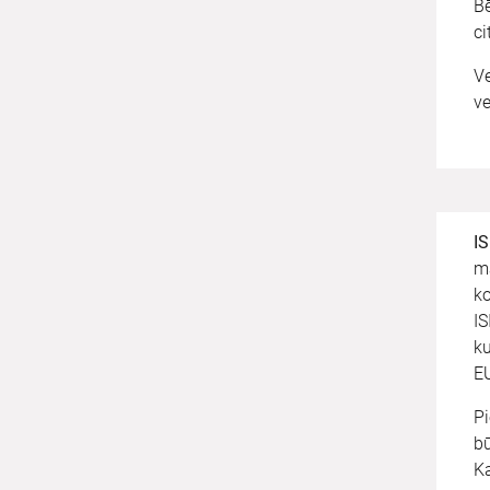
Bē
c
V
v
I
ma
ko
IS
ku
E
Pi
bū
Ka