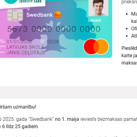
priekšr
Ma
ka
Of
At
Pieslē
karte j
maksa
ēršam uzmanību!
o 2025. gada “Swedbank”
no 1. maija
ieviesīs bezmaksas pama
o
6 līdz 25 gadiem
.