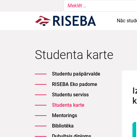
Nāc stud
Studenta karte
Studentu pašpārvalde
RISEBA Eko padome
I
Studentu serviss
k
Studenta karte
Mentorings
Bibliotēka
Dubultais diploms