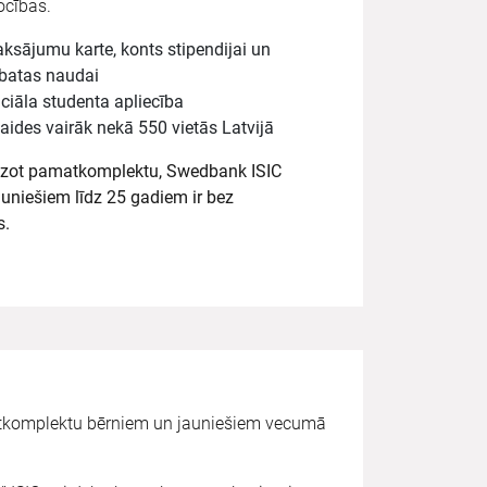
ocības.
ksājumu karte, konts stipendijai un
batas naudai
iciāla studenta apliecība
laides vairāk nekā 550 vietās Latvijā
dzot pamatkomplektu, Swedbank ISIC
auniešiem līdz 25 gadiem ir bez
s.
tkomplektu bērniem un jauniešiem vecumā