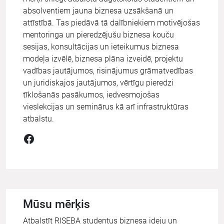
absolventiem jauna biznesa uzsākšanā un
attīstībā. Tas piedāvā tā dalībniekiem motivējošas
mentoringa un pieredzējušu biznesa kouču
sesijas, konsultācijas un ieteikumus biznesa
modeļa izvēlē, biznesa plāna izveidē, projektu
vadības jautājumos, risinājumus grāmatvedības
un juridiskajos jautājumos, vērtīgu pieredzi
tīklošanās pasākumos, iedvesmojošas
vieslekcijas un seminārus kā arī infrastruktūras
atbalstu.
Facebook
Mūsu mērķis
Atbalstīt RISEBA studentus biznesa ideju un