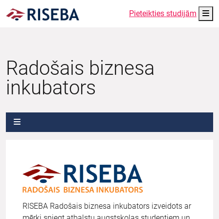
Me
Pieteikties studijām
Radošais biznesa
inkubators
RISEBA Radošais biznesa inkubators izveidots ar
mērķi sniegt atbalstu augstskolas studentiem un