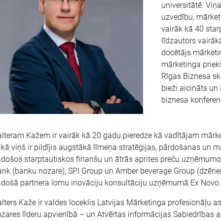
universitātē. Viņ
uzvedību, mārketi
vairāk kā 40 star
līdzautors vairāk
docētājs mārketi
mārketinga priek
Rīgas Biznesa sk
bieži aicināts un
biznesa konferen
lteram Kažem ir vairāk kā 20 gadu pieredze kā vadītājam mārke
ikā viņš ir pildījis augstākā līmeņa stratēģijas, pārdošanas un
došos starptautiskos finanšu un ātrās aprites preču uzņēmum
nk (banku nozare), SPI Group un Amber beverage Group (dzērienu
adošā partnera lomu inovāciju konsultāciju uzņēmumā Ex Novo.
lters Kaže ir valdes loceklis Latvijas Mārketinga profesionāļu 
zares līderu apvienībā – un Atvērtas informācijas Sabiedrības a