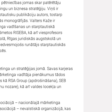
a pētniecības jomas skar patērētāju
ngu un biznesa stratēģiju. Viņš ir
ptautisku publikāciju autors, tostarp
ās monogrāfijās. Valters Kaže ir
nga vadīšanas un starptautiskā
šmetos RISEBA, kā arī viesprofesors
olā, Rīgas juridiskās augstskolā un
 iedvesmojošs runātājs starptautiskās
cēs.
tinga un stratēģijas jomā. Savas karjeras
 mārketinga vadītāja pienākumus tādos
os kā RSA Group (apdrošināšana), SEB
 nozare), kā arī valdes locekļa un
asociācijā – nacionālajā mārketinga
sociācijā – nevalstiskā organizācijā, kas