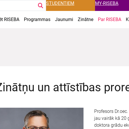
STUDENTIEM
MY-RISEBA
ēt RISEBA
Programmas
Jaunumi
Zinātne
Par RISEBA
K
Zinātņu un attīstības pror
Profesors Dr.oec.
jau vairāk kā 20 
doktora grādu ek