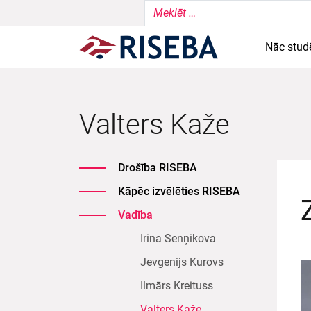
Nāc stud
Valters Kaže
Drošība RISEBA
Kāpēc izvēlēties RISEBA
Vadība
Irina Senņikova
Jevgenijs Kurovs
Ilmārs Kreituss
Valters Kaže