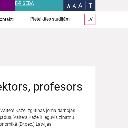
E-RISEBA
A
T
A
A
Pieteikties studijām
ontakti
LV
ektors, profesors
 Valters Kaže izglītības jomā darbojas
gadus. Valters Kaže ir ieguvis zinātņu
onomikā (Dr.oec.) Latvijas