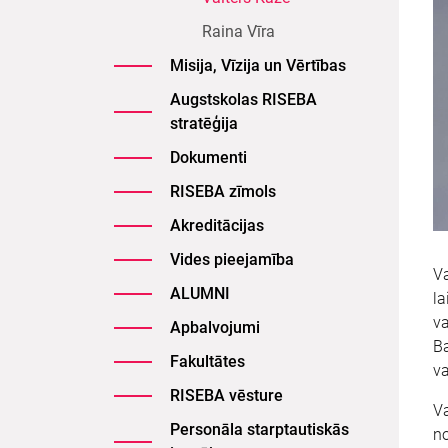
Raina Vīra
Misija, Vīzija un Vērtības
Augstskolas RISEBA
stratēģija
Dokumenti
RISEBA zīmols
Akreditācijas
Vides pieejamība
Va
ALUMNI
la
va
Apbalvojumi
Ba
Fakultātes
v
RISEBA vēsture
Va
Personāla starptautiskās
no