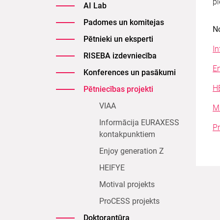
pi
AI Lab
Padomes un komitejas
No
Pētnieki un eksperti
I
RISEBA izdevniecība
En
Konferences un pasākumi
H
Pētniecības projekti
VIAA
M
Informācija EURAXESS
P
kontakpunktiem
Enjoy generation Z
HEIFYE
Motival projekts
ProCESS projekts
Doktorantūra