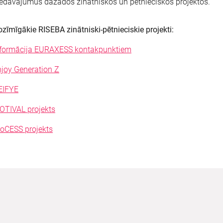
edāvājumus dažādos zinātniskos un pētnieciskos projektos.
zīmīgākie RISEBA zinātniski-pētnieciskie projekti:
nformācija EURAXESS kontakpunktiem
joy Generation Z
EIFYE
OTIVAL projekts
roCESS projekts