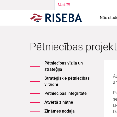
Nāc stud
Pētniecības projekt
Pētniecības vīzija un
stratēģija
Au
Stratēģiskie pētniecības
ar
virzieni
Pa
Pētniecības integritāte
se
Atvērtā zinātne
LR
Zinātnes nodaļa
Do