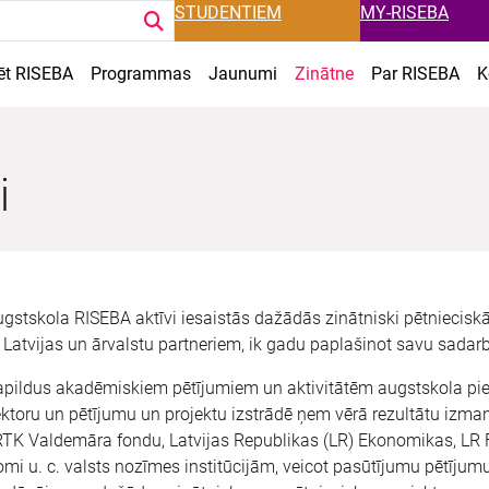
STUDENTIEM
MY-RISEBA
ēt RISEBA
Programmas
Jaunumi
Zinātne
Par RISEBA
K
i
gstskola RISEBA aktīvi iesaistās dažādās zinātniski pētniecis
 Latvijas un ārvalstu partneriem, ik gadu paplašinot savu sadarb
pildus akadēmiskiem pētījumiem un aktivitātēm augstskola piev
ktoru un pētījumu un projektu izstrādē ņem vērā rezultātu izma
TK Valdemāra fondu, Latvijas Republikas (LR) Ekonomikas, LR F
mi u. c. valsts nozīmes institūcijām, veicot pasūtījumu pētījumu