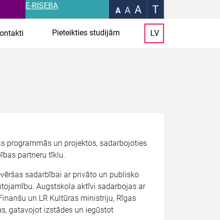
E-RISEBA
A
T
A
A
Pieteikties studijām
ontakti
LV
kās programmās un projektos, sadarbojoties
ības partneru tīklu.
ēršas sadarbībai ar privāto un publisko
ntojamību. Augstskola aktīvi sadarbojas ar
inanšu un LR Kultūras ministriju, Rīgas
s, gatavojot izstādes un iegūstot