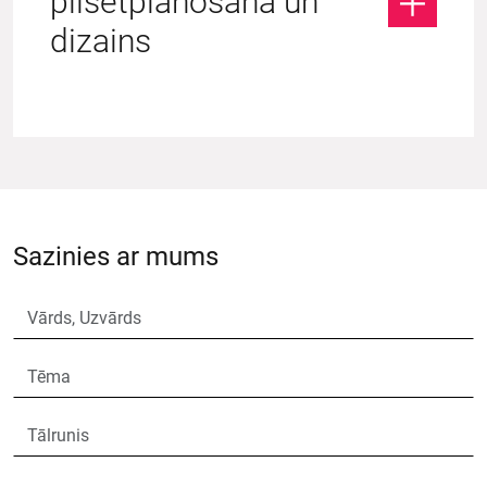
pilsētplānošana un
dizains
Sazinies ar mums