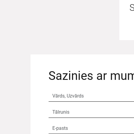
S
Sazinies ar mu