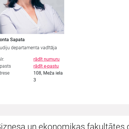
onta Sapata
udiju departamenta vadītāja
lr.
rādīt numuru
-pasts
rādīt e-pastu
drese
108, Meža iela
3
iznesa un ekonomikas fakultātes 