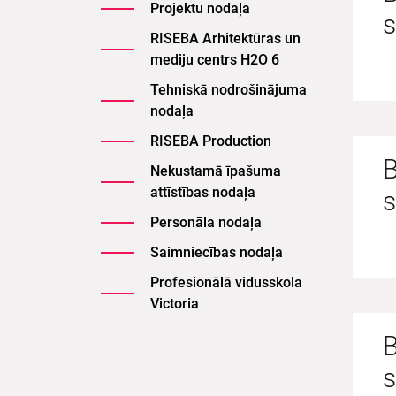
Projektu nodaļa
s
RISEBA Arhitektūras un
mediju centrs H2O 6
Tehniskā nodrošinājuma
nodaļa
RISEBA Production
B
Nekustamā īpašuma
attīstības nodaļa
s
Personāla nodaļa
Saimniecības nodaļa
Profesionālā vidusskola
Victoria
B
s