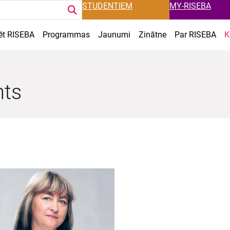
STUDENTIEM
MY-RISEBA
ēt RISEBA
Programmas
Jaunumi
Zinātne
Par RISEBA
K
nts