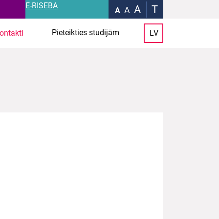
E-RISEBA
A
T
A
A
Pieteikties studijām
ontakti
LV