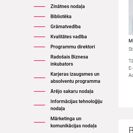
Zinātnes nodaļa
Bibliotēka
Grāmatvedība
Kvalitātes vadība
M
Programmu direktori
St
Radošais Biznesa
Tā
inkubators
E
Karjeras izaugsmes un
A
absolventu programma
Ārējo sakaru nodaļa
Informācijas tehnoloģiju
nodaļa
Mārketinga un
komunikācijas nodaļa
B