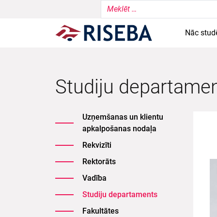
Nāc stud
Studiju departame
Uzņemšanas un klientu
apkalpošanas nodaļa
Rekvizīti
Rektorāts
Vadība
Studiju departaments
Fakultātes