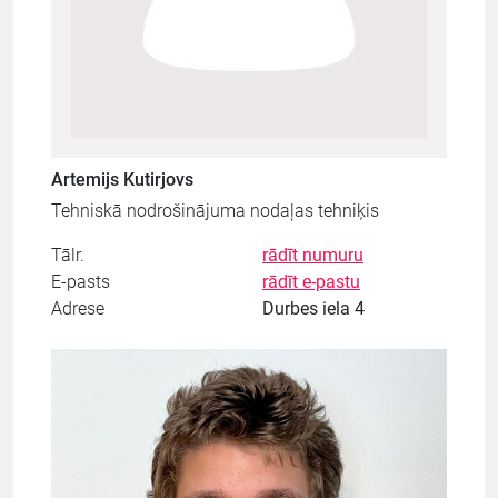
Artemijs Kutirjovs
Tehniskā nodrošinājuma nodaļas tehniķis
Tālr.
rādīt numuru
E-pasts
rādīt e-pastu
Adrese
Durbes iela 4