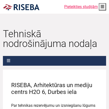
Me
Pieteikties studijām
Tehniskā
nodrošinājuma nodaļa
RISEBA, Arhitektūras un mediju
centrs H2O 6, Durbes iela
Par tehnikas rezervējumu un izsniegšanu lūgums