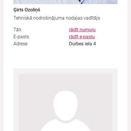
Ģirts Ozoliņš
Tehniskā nodrošinājuma nodaļas vadītājs
Tālr.
rādīt numuru
E-pasts
rādīt e-pastu
Adrese
Durbes iela 4