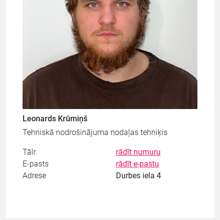
Leonards Krūmiņš
Tehniskā nodrošinājuma nodaļas tehniķis
Tālr.
rādīt numuru
E-pasts
rādīt e-pastu
Adrese
Durbes iela 4