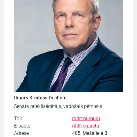
Ilmārs Kreituss Dr.chem.
Senāta priekšsēdētājs, vadošais pētnieks
Tālr.
rādīt numuru
E-pasts
rādīt e-pastu
Adrese
405, Meža iela 3