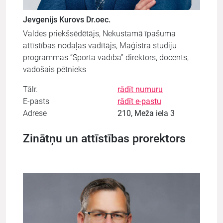
Jevgenijs Kurovs Dr.oec.
Valdes priekšsēdētājs, Nekustamā īpašuma
attīstības nodaļas vadītājs, Maģistra studiju
programmas “Sporta vadība” direktors, docents,
vadošais pētnieks
Tālr.
rādīt numuru
E-pasts
rādīt e-pastu
Adrese
210, Meža iela 3
Zinātņu un attīstības prorektors