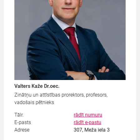
Valters Kaže Dr.oec.
Zinātņu un attīstības prorektors, profesors,
vadošais pētnieks
Tālr.
rādīt numuru
E-pasts
rādīt e-pastu
Adrese
307, Meža iela 3