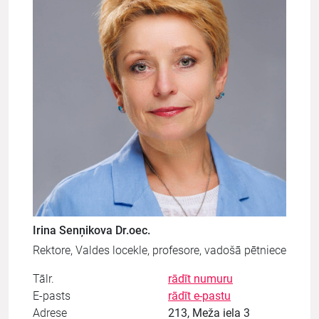
Irina Senņikova Dr.oec.
Rektore, Valdes locekle, profesore, vadošā pētniece
Tālr.
rādīt numuru
E-pasts
rādīt e-pastu
Adrese
213, Meža iela 3