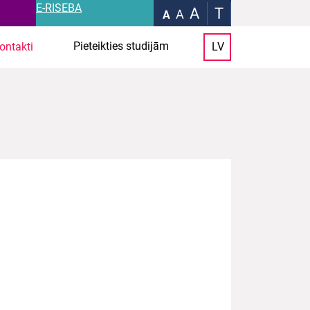
E-RISEBA
A
T
A
A
Pieteikties studijām
ontakti
LV