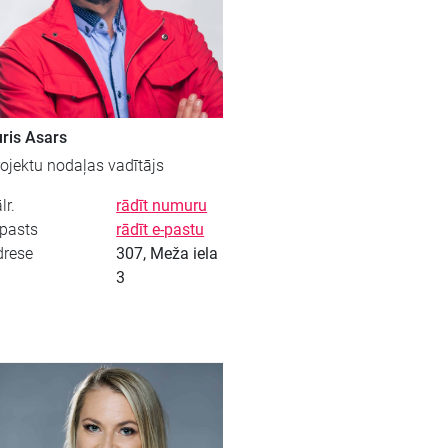
ris Asars
ojektu nodaļas vadītājs
lr.
rādīt numuru
-pasts
rādīt e-pastu
drese
307, Meža iela
3