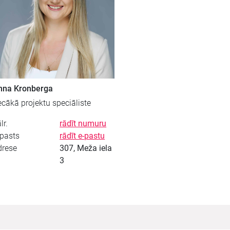
nna Kronberga
cākā projektu speciāliste
lr.
rādīt numuru
-pasts
rādīt e-pastu
drese
307, Meža iela
3