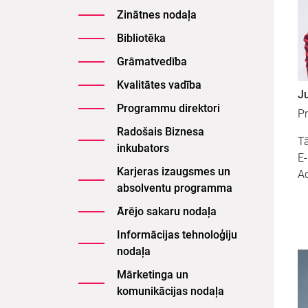
Zinātnes nodaļa
Bibliotēka
Grāmatvedība
Kvalitātes vadība
Ju
Programmu direktori
Pr
Radošais Biznesa
Tā
inkubators
E
Karjeras izaugsmes un
A
absolventu programma
Ārējo sakaru nodaļa
Informācijas tehnoloģiju
nodaļa
Mārketinga un
komunikācijas nodaļa