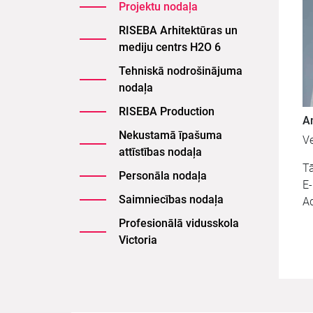
Projektu nodaļa
RISEBA Arhitektūras un
mediju centrs H2O 6
Tehniskā nodrošinājuma
nodaļa
RISEBA Production
A
Nekustamā īpašuma
Ve
attīstības nodaļa
Tā
Personāla nodaļa
E
Saimniecības nodaļa
A
Profesionālā vidusskola
Victoria