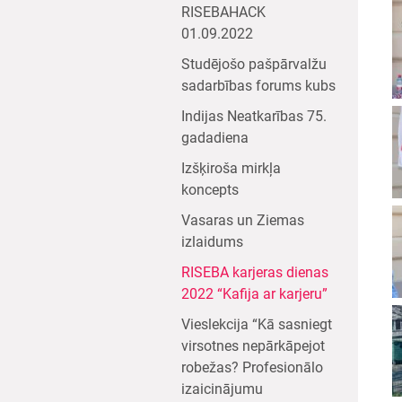
RISEBAHACK
01.09.2022
Studējošo pašpārvalžu
sadarbības forums kubs
Indijas Neatkarības 75.
gadadiena
Izšķiroša mirkļa
koncepts
Vasaras un Ziemas
izlaidums
RISEBA karjeras dienas
2022 “Kafija ar karjeru”
Vieslekcija “Kā sasniegt
virsotnes nepārkāpejot
robežas? Profesionālo
izaicinājumu