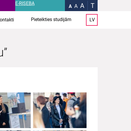
E-RISEBA
A
T
A
A
Pieteikties studijām
ontakti
LV
u”