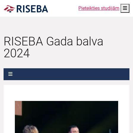
Me
Pieteikties studijām
RISEBA Gada balva
2024