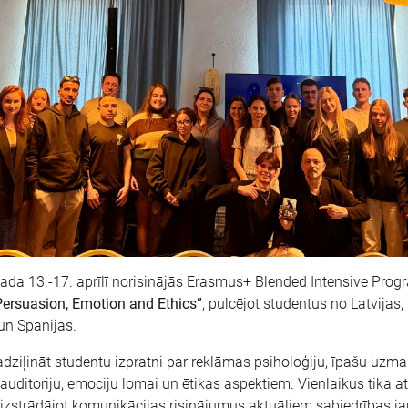
ada 13.-17. aprīlī norisinājās Erasmus+ Blended Intensive Pro
Persuasion, Emotion and Ethics”
, pulcējot studentus no Latvijas, 
un Spānijas.
ziļināt studentu izpratni par reklāmas psiholoģiju, īpašu uzma
uditoriju, emociju lomai un ētikas aspektiem. Vienlaikus tika att
, izstrādājot komunikācijas risinājumus aktuāliem sabiedrības j