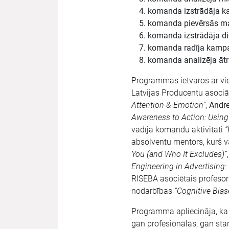
komanda izstrādāja ka
komanda pievērsās maz
komanda izstrādāja dig
komanda radīja kampaņ
komanda analizēja ātr
Programmas ietvaros ar vie
Latvijas Producentu asociāc
Attention & Emotion”
,
Andre
Awareness to Action: Using
vadīja komandu aktivitāti
“
absolventu mentors, kurš 
You (and Who It Excludes)”
Engineering in Advertising
RISEBA asociētais profesors
nodarbības
“Cognitive Bias
Programma apliecināja, ka 
gan profesionālās, gan sta