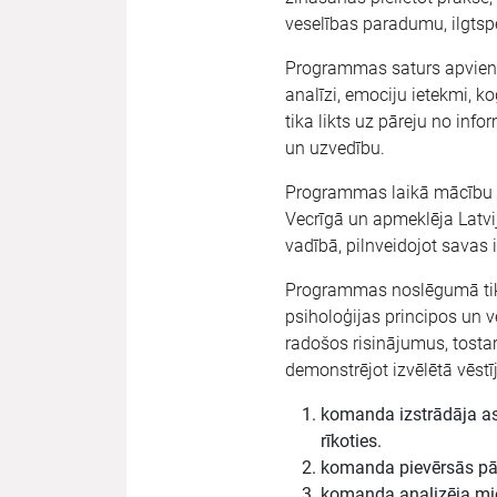
veselības paradumu, ilgtsp
Programmas saturs apvienoj
analīzi, emociju ietekmi,
tika likts uz pāreju no info
un uzvedību.
Programmas laikā mācību pro
Vecrīgā un apmeklēja Latvij
vadībā, pilnveidojot savas 
Programmas noslēgumā tika 
psiholoģijas principos un 
radošos risinājumus, tosta
demonstrējot izvēlētā vēstī
komanda izstrādāja as
rīkoties.
komanda pievērsās pārt
komanda analizēja mie