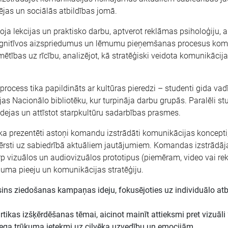
ējas un sociālās atbildības jomā.
a lekcijas un praktisko darbu, aptverot reklāmas psiholoģiju, a
 kognitīvos aizspriedumus un lēmumu pieņemšanas procesus komu
rmētības uz rīcību, analizējot, kā stratēģiski veidota komunikācij
cess tika papildināts ar kultūras pieredzi – studenti gida vadī
as Nacionālo bibliotēku, kur turpināja darbu grupās. Paralēli s
idejas un attīstot starpkultūru sadarbības prasmes.
prezentēti astoņi komandu izstrādāti komunikācijas koncepti, 
vērsti uz sabiedrībā aktuāliem jautājumiem. Komandas izstrādā
rp vizuālos un audiovizuālos prototipus (piemēram, video vai re
juma pieeju un komunikācijas stratēģiju.
ins ziedošanas kampaņas ideju, fokusējoties uz individuālo atb
ikas izšķērdēšanas tēmai, aicinot mainīt attieksmi pret vizuāli
ga trūkuma ietekmi uz cilvēka uzvedību un emocijām.