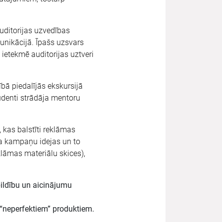
uditorijas uzvedības
nikācijā. Īpašs uzsvars
a ietekmē auditorijas uztveri
bā piedalījās ekskursijā
tudenti strādāja mentoru
kas balstīti reklāmas
ja kampaņu idejas un to
klāmas materiālu skices),
ildību un aicinājumu
 “neperfektiem” produktiem.