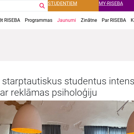
STUDENTIEM
MY-RISEBA
ēt RISEBA
Programmas
Jaunumi
Zinātne
Par RISEBA
K
 starptautiskus studentus inten
r reklāmas psiholoģiju