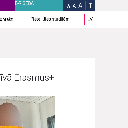
E-RISEBA
A
T
A
A
Pieteikties studijām
ontakti
LV
sīvā Erasmus+