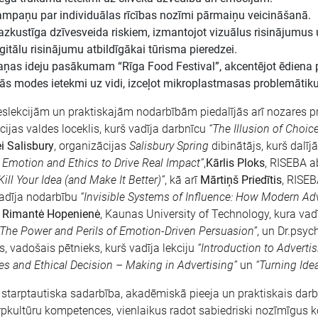
mpaņu par individuālas rīcības nozīmi pārmaiņu veicināšanā.
kustīga dzīvesveida riskiem, izmantojot vizuālus risinājumus
itālu risinājumu atbildīgākai tūrisma pieredzei.
as ideju pasākumam “Rīga Food Festival”, akcentējot ēdiena p
ās modes ietekmi uz vidi, izceļot mikroplastmasas problemātiku
slekcijām un praktiskajām nodarbībām piedalījās arī nozares p
ijas valdes loceklis, kurš vadīja darbnīcu
“The Illusion of Choic
i Salisbury
, organizācijas
Salisbury Spring
dibinātājs, kurš dalīj
 Emotion and Ethics to Drive Real Impact”
,
Kārlis Ploks
, RISEBA a
Kill Your Idea (and Make It Better)”
, kā arī
Mārtiņš Priedītis
, RISE
vadīja nodarbību
“Invisible Systems of Influence: How Modern Adv
,
Rimantė Hopenienė
, Kaunas University of Technology, kura vadī
: The Power and Perils of Emotion-Driven Persuasion”
, un Dr.psyc
, vadošais pētnieks, kurš vadīja lekciju
“Introduction to Adverti
es and Ethical Decision – Making in Advertising”
un
“Turning Ide
starptautiska sadarbība, akadēmiskā pieeja un praktiskais darbs 
rpkultūru kompetences, vienlaikus radot sabiedriski nozīmīgus 