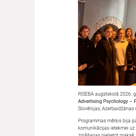
RISEBA augstskolā 2026. g
Advertising Psychology – 
Slovēnijas, Azerbaidžānas 
Programmas mērķis bija pad
komunikācijas ietekmei uz a
zināšanas pielietot praksē