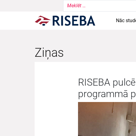
Nāc stud
Ziņas
RISEBA pulcē
programmā pa