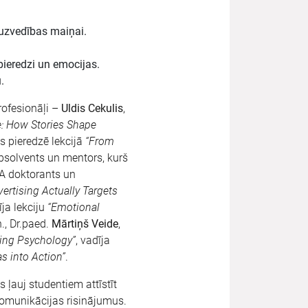
 uzvedības maiņai.
ieredzi un emocijas.
.
rofesionāļi –
Uldis Cekulis
,
e: How Stories Shape
ās pieredzē lekcijā
“From
bsolvents un mentors, kurš
BA doktorants un
ertising Actually Targets
ja lekciju
“Emotional
h., Dr.paed.
Mārtiņš Veide
,
sing Psychology”
, vadīja
as into Action”
.
ļauj studentiem attīstīt
komunikācijas risinājumus.