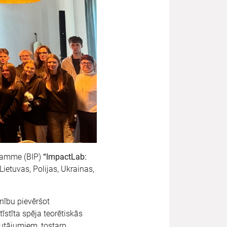
gramme (BIP)
“ImpactLab:
Lietuvas, Polijas, Ukrainas,
nību pievēršot
īstīta spēja teorētiskās
autājumiem, tostarp