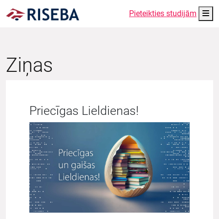
Me
Pieteikties studijām
Ziņas
Priecīgas Lieldienas!