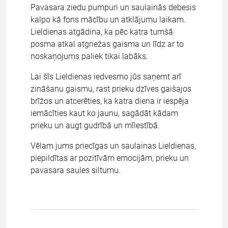
Pavasara ziedu pumpuri un saulainās debesis
kalpo kā fons mācību un atklājumu laikam.
Lieldienas atgādina, ka pēc katra tumšā
posma atkal atgriežas gaisma un līdz ar to
noskaņojums paliek tikai labāks.
Lai šīs Lieldienas iedvesmo jūs saņemt arī
zināšanu gaismu, rast prieku dzīves gaišajos
brīžos un atcerēties, ka katra diena ir iespēja
iemācīties kaut ko jaunu, sagādāt kādam
prieku un augt gudrībā un mīlestībā.
Vēlam jums priecīgas un saulainas Lieldienas,
piepildītas ar pozitīvām emocijām, prieku un
pavasara saules siltumu.