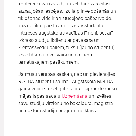
konferenci vai izstādi, un vēl daudzas citas
aizraujošas iespējas. Izcila pilnveidošanās un
tīklošanās vide ir arī studējošo pašpārvalde,
kas ne tikai pārstāv un aizstāv studentu
intereses augstskolas vadības līmenī, bet arī
izkrāso studiju ikdienu ar pavasara un
Ziemassvētku ballēm, fukšu (jauno studentu)
iesvētībām un vēl vairākiem citiem
tematiskajiem pasākumiem.
Ja mūsu vērtības saskan, nāc un pievienojies
RISEBA studentu saimei! Augstskola RISEBA
gaida visus studēt gribētājus – apmeklē mūsu
mājas lapas sadaļu
Uzņemšana
un izvēlies
savu studiju virzienu no bakalaura, maģistra
un doktora studiju programmu klāsta.