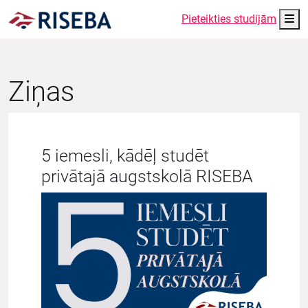
Me
Pieteikties studijām
Ziņas
5 iemesli, kādēļ studēt
privātajā augstskolā RISEBA