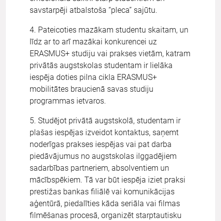
savstarpēji atbalstoša “pleca” sajūtu.
4. Pateicoties mazākam studentu skaitam, un
līdz ar to arī mazākai konkurencei uz
ERASMUS+ studiju vai prakses vietām, katram
privātās augstskolas studentam ir lielāka
iespēja doties pilna cikla ERASMUS+
mobilitātes braucienā savas studiju
programmas ietvaros.
5. Studējot privātā augstskolā, studentam ir
plašas iespējas izveidot kontaktus, saņemt
noderīgas prakses iespējas vai pat darba
piedāvājumus no augstskolas ilggadējiem
sadarbības partneriem, absolventiem un
mācībspēkiem. Tā var būt iespēja iziet praksi
prestižas bankas filiālē vai komunikācijas
aģentūrā, piedalīties kāda seriāla vai filmas
filmēšanas procesā, organizēt starptautisku