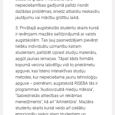
nepieciešamības gadījumā palīdz risināt
dažādas problēmas, sniedz atbalstu neskaidru
jautājumu vai mācību grūtību laikā.
3. Privātajā augstskolās studentu skaits kursā
ir ievērojami mazāks salīdzinājumā ar valsts
augstskolām. Tas ļauj pasniedzējiem pievērst
lielāku individuālu uzmanību katram
studentam, palīdzēt izprast studiju materiālu,
apgūt jaunas iemaņas. Tāpat šāds formāts
kopumā veicina labvēlīgu vidi to priekšmetu
apguvei, kas īsteno interaktīvas studiju
metodes, kur nepieciešama jaunu tehnoloģiju
apguve – piemēram, augstskolā RISEBA tās ir
programmas “Audiovizuālā mediju māksla”,
“Sabiedriskās attiecības un reklāmas
menedžments”, kā arī “Arhitektūra”. Mazāks
studentu skaits kursā veido arī ciešāku
emocionālu saikni starp studentiem un