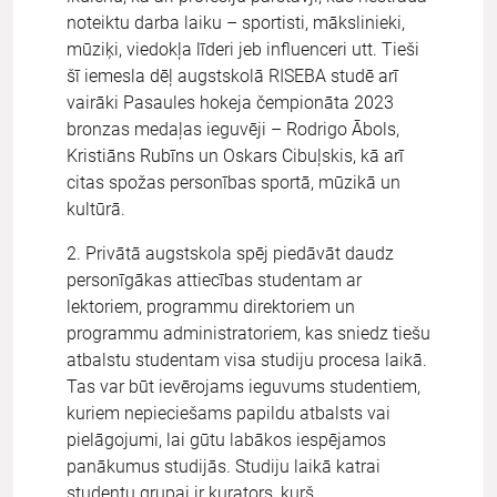
noteiktu darba laiku – sportisti, mākslinieki,
mūziķi, viedokļa līderi jeb influenceri utt. Tieši
šī iemesla dēļ augstskolā RISEBA studē arī
vairāki Pasaules hokeja čempionāta 2023
bronzas medaļas ieguvēji – Rodrigo Ābols,
Kristiāns Rubīns un Oskars Cibuļskis, kā arī
citas spožas personības sportā, mūzikā un
kultūrā.
2. Privātā augstskola spēj piedāvāt daudz
personīgākas attiecības studentam ar
lektoriem, programmu direktoriem un
programmu administratoriem, kas sniedz tiešu
atbalstu studentam visa studiju procesa laikā.
Tas var būt ievērojams ieguvums studentiem,
kuriem nepieciešams papildu atbalsts vai
pielāgojumi, lai gūtu labākos iespējamos
panākumus studijās. Studiju laikā katrai
studentu grupai ir kurators, kurš