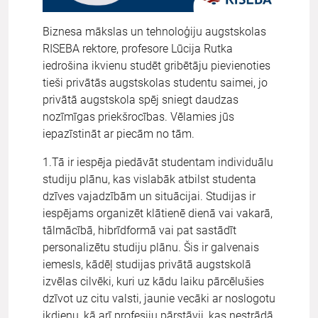
Biznesa mākslas un tehnoloģiju augstskolas
RISEBA rektore, profesore Lūcija Rutka
iedrošina ikvienu studēt gribētāju pievienoties
tieši privātās augstskolas studentu saimei, jo
privātā augstskola spēj sniegt daudzas
nozīmīgas priekšrocības. Vēlamies jūs
iepazīstināt ar piecām no tām.
1.Tā ir iespēja piedāvāt studentam individuālu
studiju plānu, kas vislabāk atbilst studenta
dzīves vajadzībām un situācijai. Studijas ir
iespējams organizēt klātienē dienā vai vakarā,
tālmācībā, hibrīdformā vai pat sastādīt
personalizētu studiju plānu. Šis ir galvenais
iemesls, kādēļ studijas privātā augstskolā
izvēlas cilvēki, kuri uz kādu laiku pārcēlušies
dzīvot uz citu valsti, jaunie vecāki ar noslogotu
ikdienu, kā arī profesiju pārstāvji, kas nestrādā