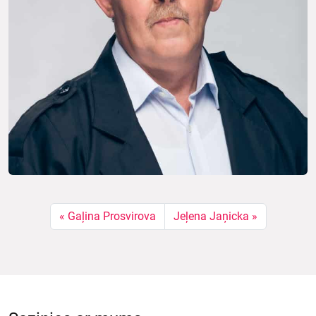
Gaļina Prosvirova
Jeļena Jaņicka