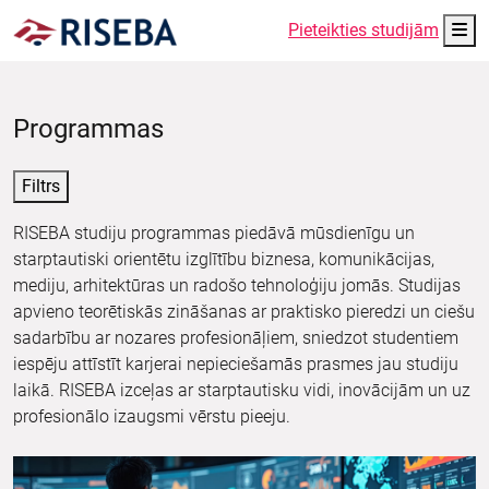
Me
Pieteikties studijām
Programmas
Filtrs
RISEBA studiju programmas piedāvā mūsdienīgu un
starptautiski orientētu izglītību biznesa, komunikācijas,
mediju, arhitektūras un radošo tehnoloģiju jomās. Studijas
apvieno teorētiskās zināšanas ar praktisko pieredzi un ciešu
sadarbību ar nozares profesionāļiem, sniedzot studentiem
iespēju attīstīt karjerai nepieciešamās prasmes jau studiju
laikā. RISEBA izceļas ar starptautisku vidi, inovācijām un uz
profesionālo izaugsmi vērstu pieeju.