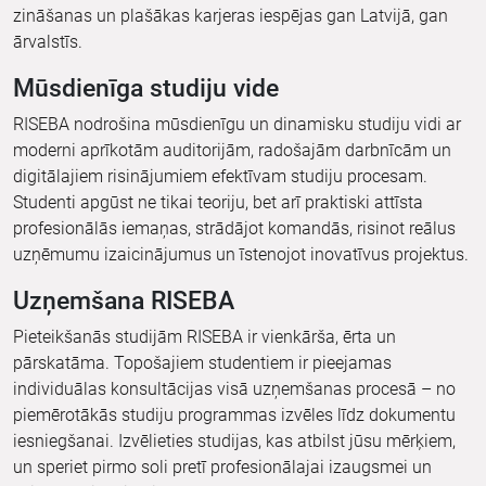
zināšanas un plašākas karjeras iespējas gan Latvijā, gan
ārvalstīs.
Mūsdienīga studiju vide
RISEBA nodrošina mūsdienīgu un dinamisku studiju vidi ar
moderni aprīkotām auditorijām, radošajām darbnīcām un
digitālajiem risinājumiem efektīvam studiju procesam.
Studenti apgūst ne tikai teoriju, bet arī praktiski attīsta
profesionālās iemaņas, strādājot komandās, risinot reālus
uzņēmumu izaicinājumus un īstenojot inovatīvus projektus.
Uzņemšana RISEBA
Pieteikšanās studijām RISEBA ir vienkārša, ērta un
pārskatāma. Topošajiem studentiem ir pieejamas
individuālas konsultācijas visā uzņemšanas procesā – no
piemērotākās studiju programmas izvēles līdz dokumentu
iesniegšanai. Izvēlieties studijas, kas atbilst jūsu mērķiem,
un speriet pirmo soli pretī profesionālajai izaugsmei un