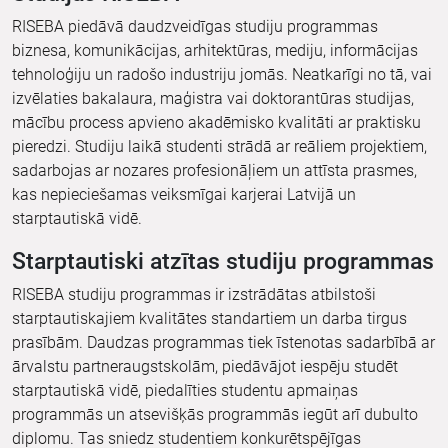
RISEBA piedāvā daudzveidīgas studiju programmas
biznesa, komunikācijas, arhitektūras, mediju, informācijas
tehnoloģiju un radošo industriju jomās. Neatkarīgi no tā, vai
izvēlaties bakalaura, maģistra vai doktorantūras studijas,
mācību process apvieno akadēmisko kvalitāti ar praktisku
pieredzi. Studiju laikā studenti strādā ar reāliem projektiem,
sadarbojas ar nozares profesionāļiem un attīsta prasmes,
kas nepieciešamas veiksmīgai karjerai Latvijā un
starptautiskā vidē.
Starptautiski atzītas studiju programmas
RISEBA studiju programmas ir izstrādātas atbilstoši
starptautiskajiem kvalitātes standartiem un darba tirgus
prasībām. Daudzas programmas tiek īstenotas sadarbībā ar
ārvalstu partneraugstskolām, piedāvājot iespēju studēt
starptautiskā vidē, piedalīties studentu apmaiņas
programmās un atsevišķās programmās iegūt arī dubulto
diplomu. Tas sniedz studentiem konkurētspējīgas