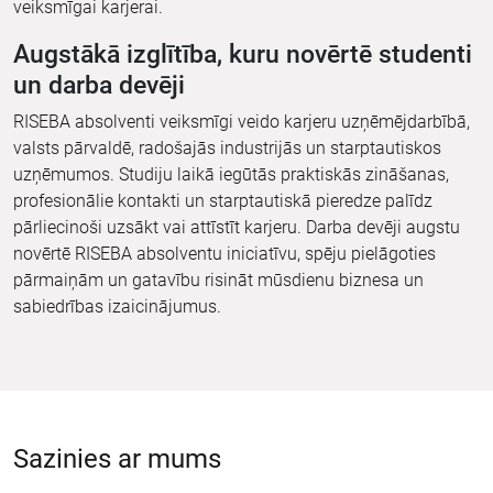
veiksmīgai karjerai.
Augstākā izglītība, kuru novērtē studenti
un darba devēji
RISEBA absolventi veiksmīgi veido karjeru uzņēmējdarbībā,
valsts pārvaldē, radošajās industrijās un starptautiskos
uzņēmumos. Studiju laikā iegūtās praktiskās zināšanas,
profesionālie kontakti un starptautiskā pieredze palīdz
pārliecinoši uzsākt vai attīstīt karjeru. Darba devēji augstu
novērtē RISEBA absolventu iniciatīvu, spēju pielāgoties
pārmaiņām un gatavību risināt mūsdienu biznesa un
sabiedrības izaicinājumus.
Sazinies ar mums