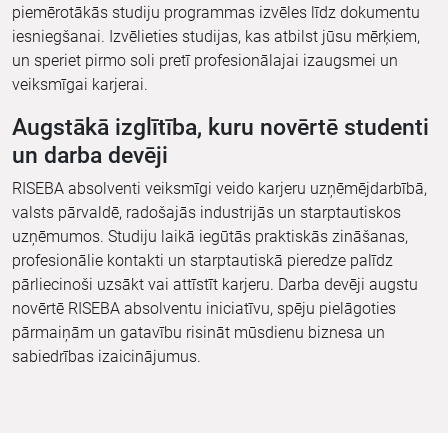
piemērotākās studiju programmas izvēles līdz dokumentu
iesniegšanai. Izvēlieties studijas, kas atbilst jūsu mērķiem,
un speriet pirmo soli pretī profesionālajai izaugsmei un
veiksmīgai karjerai.
Augstākā izglītība, kuru novērtē studenti
un darba devēji
RISEBA absolventi veiksmīgi veido karjeru uzņēmējdarbībā,
valsts pārvaldē, radošajās industrijās un starptautiskos
uzņēmumos. Studiju laikā iegūtās praktiskās zināšanas,
profesionālie kontakti un starptautiskā pieredze palīdz
pārliecinoši uzsākt vai attīstīt karjeru. Darba devēji augstu
novērtē RISEBA absolventu iniciatīvu, spēju pielāgoties
pārmaiņām un gatavību risināt mūsdienu biznesa un
sabiedrības izaicinājumus.