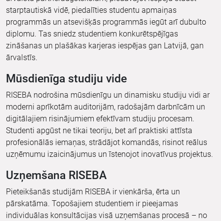
starptautiskā vidē, piedalīties studentu apmaiņas
programmās un atsevišķās programmās iegūt arī dubulto
diplomu. Tas sniedz studentiem konkurētspējīgas
zināšanas un plašākas karjeras iespējas gan Latvijā, gan
ārvalstīs.
Mūsdienīga studiju vide
RISEBA nodrošina mūsdienīgu un dinamisku studiju vidi ar
moderni aprīkotām auditorijām, radošajām darbnīcām un
digitālajiem risinājumiem efektīvam studiju procesam.
Studenti apgūst ne tikai teoriju, bet arī praktiski attīsta
profesionālās iemaņas, strādājot komandās, risinot reālus
uzņēmumu izaicinājumus un īstenojot inovatīvus projektus.
Uzņemšana RISEBA
Pieteikšanās studijām RISEBA ir vienkārša, ērta un
pārskatāma. Topošajiem studentiem ir pieejamas
individuālas konsultācijas visā uzņemšanas procesā – no