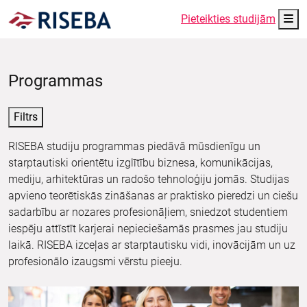
Me
Pieteikties studijām
Programmas
Filtrs
RISEBA studiju programmas piedāvā mūsdienīgu un
starptautiski orientētu izglītību biznesa, komunikācijas,
mediju, arhitektūras un radošo tehnoloģiju jomās. Studijas
apvieno teorētiskās zināšanas ar praktisko pieredzi un ciešu
sadarbību ar nozares profesionāļiem, sniedzot studentiem
iespēju attīstīt karjerai nepieciešamās prasmes jau studiju
laikā. RISEBA izceļas ar starptautisku vidi, inovācijām un uz
profesionālo izaugsmi vērstu pieeju.