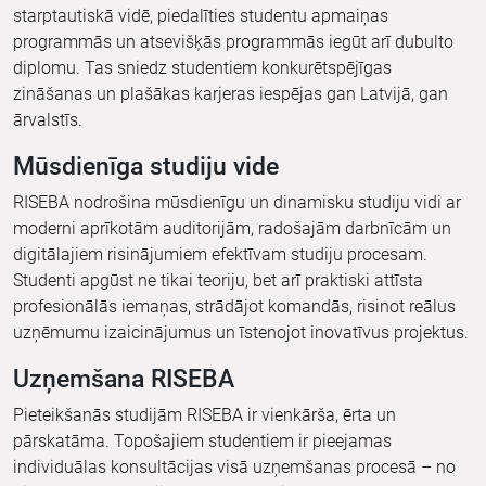
starptautiskā vidē, piedalīties studentu apmaiņas
programmās un atsevišķās programmās iegūt arī dubulto
diplomu. Tas sniedz studentiem konkurētspējīgas
zināšanas un plašākas karjeras iespējas gan Latvijā, gan
ārvalstīs.
Mūsdienīga studiju vide
RISEBA nodrošina mūsdienīgu un dinamisku studiju vidi ar
moderni aprīkotām auditorijām, radošajām darbnīcām un
digitālajiem risinājumiem efektīvam studiju procesam.
Studenti apgūst ne tikai teoriju, bet arī praktiski attīsta
profesionālās iemaņas, strādājot komandās, risinot reālus
uzņēmumu izaicinājumus un īstenojot inovatīvus projektus.
Uzņemšana RISEBA
Pieteikšanās studijām RISEBA ir vienkārša, ērta un
pārskatāma. Topošajiem studentiem ir pieejamas
individuālas konsultācijas visā uzņemšanas procesā – no