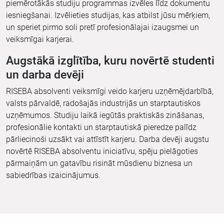
piemērotākās studiju programmas izvēles līdz dokumentu
iesniegšanai. Izvēlieties studijas, kas atbilst jūsu mērķiem,
un speriet pirmo soli pretī profesionālajai izaugsmei un
veiksmīgai karjerai.
Augstākā izglītība, kuru novērtē studenti
un darba devēji
RISEBA absolventi veiksmīgi veido karjeru uzņēmējdarbībā,
valsts pārvaldē, radošajās industrijās un starptautiskos
uzņēmumos. Studiju laikā iegūtās praktiskās zināšanas,
profesionālie kontakti un starptautiskā pieredze palīdz
pārliecinoši uzsākt vai attīstīt karjeru. Darba devēji augstu
novērtē RISEBA absolventu iniciatīvu, spēju pielāgoties
pārmaiņām un gatavību risināt mūsdienu biznesa un
sabiedrības izaicinājumus.