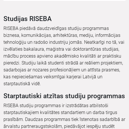
Studijas RISEBA
RISEBA piedāvā daudzveidīgas studiju programmas
biznesa, komunikācijas, arhitektūras, mediju, informācijas
tehnoloģiju un radošo industriju jomās. Neatkarīgi no tā, vai
izvēlaties bakalaura, maģistra vai doktorantūras studijas,
mācību process apvieno akadēmisko kvalitāti ar praktisku
pieredzi. Studiju laikā studenti strādā ar reāliem projektiem,
sadarbojas ar nozares profesionāļiem un attīsta prasmes,
kas nepieciešamas veiksmīgai karjerai Latvijā un
starptautiskā vidē.
Starptautiski atzītas studiju programmas
RISEBA studiju programmas ir izstrādātas atbilstoši
starptautiskajiem kvalitātes standartiem un darba tirgus
prasībām. Daudzas programmas tiek īstenotas sadarbībā ar
ārvalstu partneraugstskolām, piedāvājot iespēju studēt