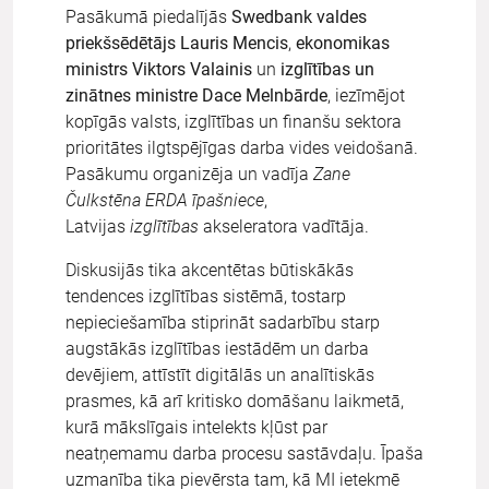
Pasākumā piedalījās
Swedbank valdes
priekšsēdētājs Lauris Mencis
,
ekonomikas
ministrs Viktors Valainis
un
izglītības un
zinātnes ministre Dace Melnbārde
, iezīmējot
kopīgās valsts, izglītības un finanšu sektora
prioritātes ilgtspējīgas darba vides veidošanā.
Pasākumu organizēja un vadīja
Zane
Čulkstēna ERDA īpašniece
,
Latvijas
izglītības
akseleratora vadītāja.
Diskusijās tika akcentētas būtiskākās
tendences izglītības sistēmā, tostarp
nepieciešamība stiprināt sadarbību starp
augstākās izglītības iestādēm un darba
devējiem, attīstīt digitālās un analītiskās
prasmes, kā arī kritisko domāšanu laikmetā,
kurā mākslīgais intelekts kļūst par
neatņemamu darba procesu sastāvdaļu. Īpaša
uzmanība tika pievērsta tam, kā MI ietekmē