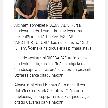
Aicinām apmeklēt RISEBA FAD 3. kursa
studentu darbu izstādi, kurā ar lepnumu
prezentējam izstādi UZVARAS PARK
“ANOTHER FUTURE”, kas norisinās no 13-31.
jūlijam, Āgenskalna tirgus ēkas pirmajā stāvā.
Izstādē apskatāmi RISEBA FAD trešā kursa
studentu darbi, kas izstrādāti studiju kursa
“Landscape architecture” ietvaros, un prezentē
Uzvaras parka citādu nākotni.
Ainavu arhitektu Helēnas Gūtmanes, Ilzes
Rukšānes un Mark Geldoff vadībā studenti ir
paplašinājuši iespējamā robežas, piedāvājot
citādu Uzvaras parka nākotni.