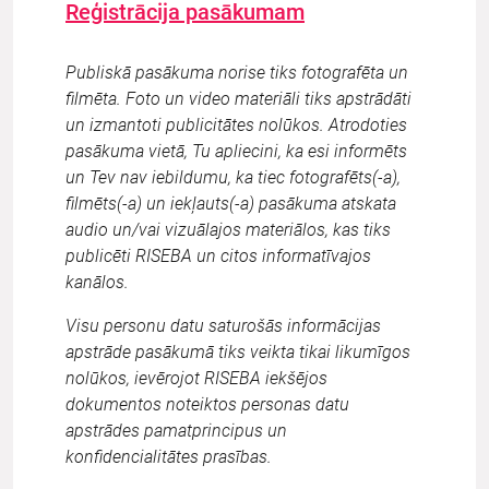
Reģistrācija pasākumam
Publiskā pasākuma norise tiks fotografēta un
filmēta. Foto un video materiāli tiks apstrādāti
un izmantoti publicitātes nolūkos. Atrodoties
pasākuma vietā, Tu apliecini, ka esi informēts
un Tev nav iebildumu, ka tiec fotografēts(-a),
filmēts(-a) un iekļauts(-a) pasākuma atskata
audio un/vai vizuālajos materiālos, kas tiks
publicēti RISEBA un citos informatīvajos
kanālos.
Visu personu datu saturošās informācijas
apstrāde pasākumā tiks veikta tikai likumīgos
nolūkos, ievērojot RISEBA iekšējos
dokumentos noteiktos personas datu
apstrādes pamatprincipus un
konfidencialitātes prasības.