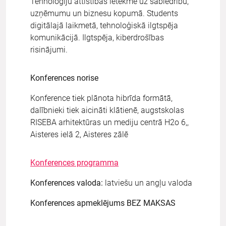
Tehnoloģiju attīstības ietekme uz sabiedrību,
uzņēmumu un biznesu kopumā. Students
digitālajā laikmetā, tehnoloģiskā ilgtspēja
komunikācijā. Ilgtspēja, kiberdrošības
risinājumi.
Konferences norise
Konference tiek plānota hibrīda formātā,
dalībnieki tiek aicināti klātienē, augstskolas
RISEBA arhitektūras un mediju centrā H2o 6,,
Aisteres ielā 2, Aisteres zālē
Konferences programma
Konferences valoda:
latviešu un angļu valoda
Konferences apmeklējums BEZ MAKSAS