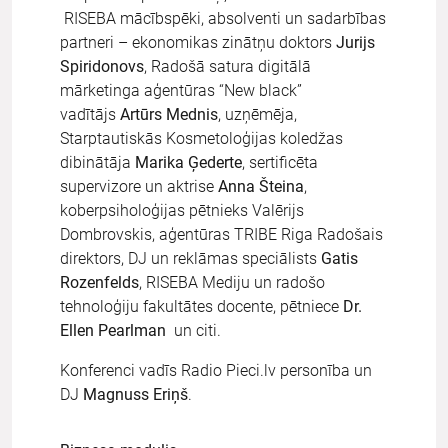
RISEBA mācībspēki, absolventi un sadarbības
partneri – ekonomikas zinātņu doktors
Jurijs
Spiridonovs
, Radošā satura digitālā
mārketinga aģentūras “New black”
vadītājs
Artūrs Mednis
, uzņēmēja,
Starptautiskās Kosmetoloģijas koledžas
dibinātāja
Marika Ģederte
, sertificēta
supervizore un aktrise
Anna Šteina
,
koberpsiholoģijas pētnieks Valērijs
Dombrovskis, aģentūras TRIBE Riga Radošais
direktors, DJ un reklāmas speciālists
Gatis
Rozenfelds
, RISEBA Mediju un radošo
tehnoloģiju fakultātes docente, pētniece
Dr.
Ellen Pearlman
un citi.
Konferenci vadīs Radio Pieci.lv personība un
DJ
Magnuss Eriņš
.