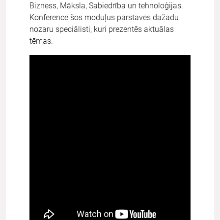
Bizness, Māksla, Sabiedrība un tehnoloģijas.
Konferencē šos moduļus pārstāvēs dažādu
nozaru speciālisti, kuri prezentēs aktuālas
tēmas.