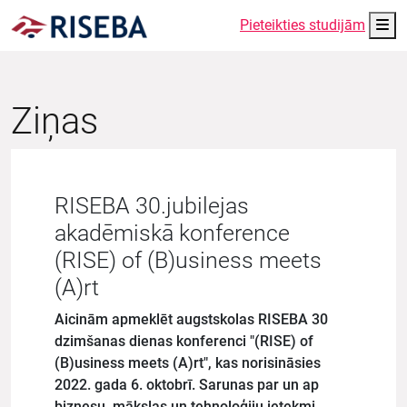
Me
Pieteikties studijām
Ziņas
RISEBA 30.jubilejas
akadēmiskā konference
(RISE) of (B)usiness meets
(A)rt
Aicinām apmeklēt augstskolas RISEBA 30
dzimšanas dienas konferenci "(RISE) of
(B)usiness meets (A)rt", kas norisināsies
2022. gada 6. oktobrī. Sarunas par un ap
biznesu, mākslas un tehnoloģiju ietekmi