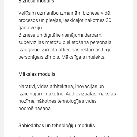
Biznesa modulis
Veltīsim uzmanību izmaiņām biznesa vidē,
procesos un pieejās, ieskicējot nākotnes 30.
gadu vīziju.
Biznesa un digitālie risinājumi darbam,
supervīzijas metožu pielietošana personāla
izaugsmē. Zīmola attiecības reklāmas tirgū,
personīgais zīmols. Mākslīgais intelekts.
Mākslas modulis
Naratīvi, vides arhitektūra, inovācijas un
izaicinājumi nākotnē. Audiovizuālās mākslas
nozīme, nākotnes tehnoloģījas vides
nodrošināšanā.
Sabiedrības un tehnoloģiju modulis