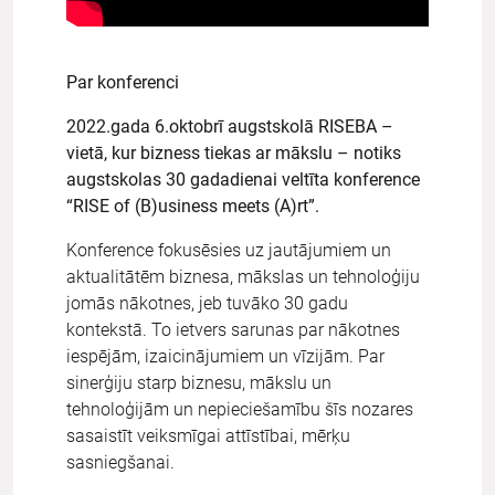
Par konferenci
2022.gada 6.oktobrī augstskolā RISEBA –
vietā, kur bizness tiekas ar mākslu – notiks
augstskolas 30 gadadienai veltīta konference
“RISE of (B)usiness meets (A)rt”.
Konference fokusēsies uz jautājumiem un
aktualitātēm biznesa, mākslas un tehnoloģiju
jomās nākotnes, jeb tuvāko 30 gadu
kontekstā. To ietvers sarunas par nākotnes
iespējām, izaicinājumiem un vīzijām. Par
sinerģiju starp biznesu, mākslu un
tehnoloģijām un nepieciešamību šīs nozares
sasaistīt veiksmīgai attīstībai, mērķu
sasniegšanai.