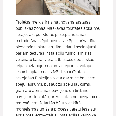
Projekta mērķis ir risināt novārtā atstātās
publiskās zonas Maskavas forštates apkaimē,
lietojot akupunktūras pilsētplānošanas
metodi. Analizējot piecas vietējai pašvaldībai
piederošas lokācijas, tika izdarīti secinājumi
par arhitektūras instalāciju funkcijām, kas
veicinātu katrai vietai atbilstošus publiskās
telpas uzlabojumus un vietējo iedzīvotāju
iesaisti apkaimes dzīvē. Tika ierīkotas
sekojošas funkcijas: vieta dārzniecībai, bērnu
spēļu laukums, pusaudžu spēļu laukums,
grāmatu apmaiņas paviljons un tirdziņu
paviljons. Instalācijas veidotas no pieejamiem
materiāliem tā, lai tās būtu vienkārši
montējamas un šajā procesā varētu iesaistīt
apkaimes iedzīvotājus. Instalācijas kalpo kā