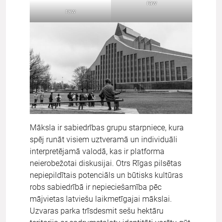
raw
raw
Māksla ir sabiedrības grupu starpniece, kura
spēj runāt visiem uztveramā un individuāli
interpretējamā valodā, kas ir platforma
neierobežotai diskusijai. Otrs Rīgas pilsētas
nepiepildītais potenciāls un būtisks kultūras
robs sabiedrībā ir nepieciešamība pēc
mājvietas latviešu laikmetīgajai mākslai.
Uzvaras parka trīsdesmit sešu hektāru