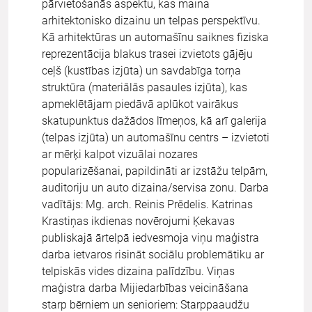
pārvietošanās aspektu, kas maina
arhitektonisko dizainu un telpas perspektīvu.
Kā arhitektūras un automašīnu saiknes fiziska
reprezentācija blakus trasei izvietots gājēju
ceļš (kustības izjūta) un savdabīga torņa
struktūra (materiālās pasaules izjūta), kas
apmeklētājam piedāvā aplūkot vairākus
skatupunktus dažādos līmeņos, kā arī galerija
(telpas izjūta) un automašīnu centrs – izvietoti
ar mērķi kalpot vizuālai nozares
popularizēšanai, papildināti ar izstāžu telpām,
auditoriju un auto dizaina/servisa zonu. Darba
vadītājs: Mg. arch. Reinis Prēdelis. Katrinas
Krastiņas ikdienas novērojumi Ķekavas
publiskajā ārtelpā iedvesmoja viņu maģistra
darba ietvaros risināt sociālu problemātiku ar
telpiskās vides dizaina palīdzību. Viņas
maģistra darba Mijiedarbības veicināšana
starp bērniem un senioriem: Starppaaudžu