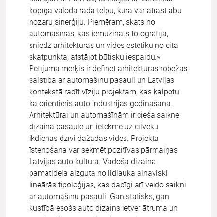
kopīgā valoda rada telpu, kurā var atrast abu
nozaru sinerģiju. Piemēram, skats no
automašīnas, kas iemūžināts fotogrāfijā,
sniedz arhitektūras un vides estētiku no cita
skatpunkta, atstājot būtisku iespaidu.»
Pētījuma mērķis ir definēt arhitektūras robežas
saistībā ar automašīnu pasauli un Latvijas
kontekstā radīt vīziju projektam, kas kalpotu
kā orientieris auto industrijas godināšanā.
Arhitektūrai un automašīnām ir cieša saikne
dizaina pasaulē un ietekme uz cilvēku
ikdienas dzīvi dažādās vidēs. Projekta
īstenošana var sekmēt pozitīvas pārmaiņas
Latvijas auto kultūrā. Vadošā dizaina
pamatideja aizgūta no lidlauka ainaviski
lineārās tipoloģijas, kas dabīgi arī veido saikni
ar automašīnu pasauli. Gan statisks, gan
kustībā esošs auto dizains ietver ātruma un