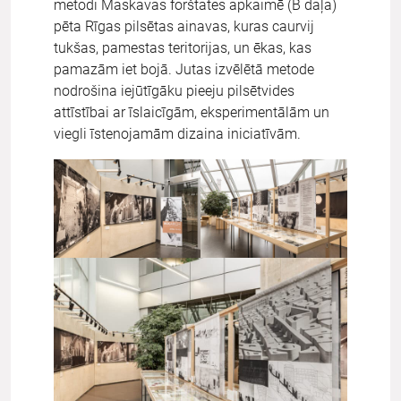
metodi Maskavas forštates apkaimē (B daļa)
pēta Rīgas pilsētas ainavas, kuras caurvij
tukšas, pamestas teritorijas, un ēkas, kas
pamazām iet bojā. Jutas izvēlētā metode
nodrošina iejūtīgāku pieeju pilsētvides
attīstībai ar īslaicīgām, eksperimentālām un
viegli īstenojamām dizaina iniciatīvām.