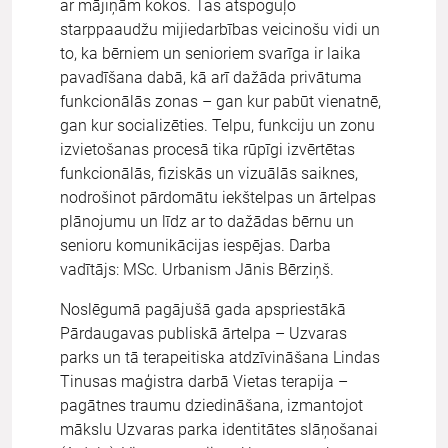
ar mājiņām kokos. Tas atspoguļo
starppaaudžu mijiedarbības veicinošu vidi un
to, ka bērniem un senioriem svarīga ir laika
pavadīšana dabā, kā arī dažāda privātuma
funkcionālās zonas – gan kur pabūt vienatnē,
gan kur socializēties. Telpu, funkciju un zonu
izvietošanas procesā tika rūpīgi izvērtētas
funkcionālās, fiziskās un vizuālās saiknes,
nodrošinot pārdomātu iekštelpas un ārtelpas
plānojumu un līdz ar to dažādas bērnu un
senioru komunikācijas iespējas. Darba
vadītājs: MSc. Urbanism Jānis Bērziņš.
Noslēgumā pagājušā gada apspriestākā
Pārdaugavas publiskā ārtelpa – Uzvaras
parks un tā terapeitiska atdzīvināšana Lindas
Tinusas maģistra darbā Vietas terapija –
pagātnes traumu dziedināšana, izmantojot
mākslu Uzvaras parka identitātes slāņošanai