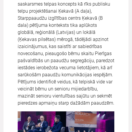
saskarsmes telpas koncepts kā rīks publisku
telpu projektēšanai Ķekavā (A daļa),
Starppaaudžu izglītības centrs Ķekavā (B
dala) pētījuma konteksts tika aplūkots
globālā, reģionālā (Latvijas) un lokālā
(Ķekavas pilsētas) mērogā, tādējādi apzinot
izaicinājumus, kas saistīti ar sabiedrības
novecošanu, pieaugošo bērnu skaitu Pierīgas
pašvaldībās un paaudžu segregāciju, paredzot
iestādes ierobežota vecuma lietotājiem, kā arī
sarūkošām paaudžu komunikācijas iespējām.
Pētījums identificē veidus, kā telpiskā vide var
veicināt bērnu un senioru mijiedarbību,
mazināt senioru vientulības sajūtu un sekmēt
pieredzes apmaiņu starp dažādām paaudzēm.