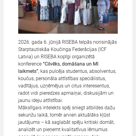
2026. gada 6. jūnijā RISEBA telpās norisinājās
Starptautiskāa Koučinga Federācijas (ICF
Latvia) un RISEBA kopīgi organizētā
konference
“Cilvēks, domāšana un MI
laikmets”
, kas pulcēja studentus, absolventus,
koučus, personāla attīstības speciālistus,
vadītājus, uzņēmējus un citus interesentus,
radot vidi pieredzes apmaiņai, diskusijām un
jaunu ideju attīstībai.
Mākslīgais intelekts spēj sniegt atbildes dažu
sekunžu laikā, tomēr arvien aktuālāks kļūst
jautājums – kā saglabāt spēju kritiski domāt,
analizēt un pieņemt kvalitatīvus lēmumus