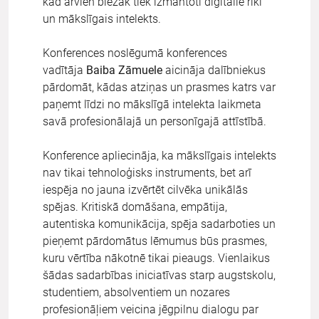
kad arvien biežāk tiek izmantoti digitālie rīki
un mākslīgais intelekts.
Konferences noslēgumā konferences
vadītāja
Baiba Zāmuele
aicināja dalībniekus
pārdomāt, kādas atziņas un prasmes katrs var
paņemt līdzi no mākslīgā intelekta laikmeta
savā profesionālajā un personīgajā attīstībā.
Konference apliecināja, ka mākslīgais intelekts
nav tikai tehnoloģisks instruments, bet arī
iespēja no jauna izvērtēt cilvēka unikālās
spējas. Kritiskā domāšana, empātija,
autentiska komunikācija, spēja sadarboties un
pieņemt pārdomātus lēmumus būs prasmes,
kuru vērtība nākotnē tikai pieaugs. Vienlaikus
šādas sadarbības iniciatīvas starp augstskolu,
studentiem, absolventiem un nozares
profesionāļiem veicina jēgpilnu dialogu par