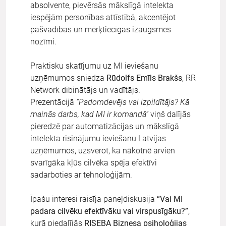
absolvente, pievērsās mākslīgā intelekta
iespējām personības attīstībā, akcentējot
pašvadības un mērķtiecīgas izaugsmes
nozīmi.
Praktisku skatījumu uz MI ieviešanu
uzņēmumos sniedza
Rūdolfs Emīls Brakšs
, RR
Network dibinātājs un vadītājs.
Prezentācijā
“Padomdevējs vai izpildītājs? Kā
mainās darbs, kad MI ir komandā”
viņš dalījās
pieredzē par automatizācijas un mākslīgā
intelekta risinājumu ieviešanu Latvijas
uzņēmumos, uzsverot, ka nākotnē arvien
svarīgāka kļūs cilvēka spēja efektīvi
sadarboties ar tehnoloģijām.
Īpašu interesi raisīja paneļdiskusija
“Vai MI
padara cilvēku efektīvāku vai virspusīgāku?”
,
kurā piedalījās
RISEBA Biznesa psiholoģijas