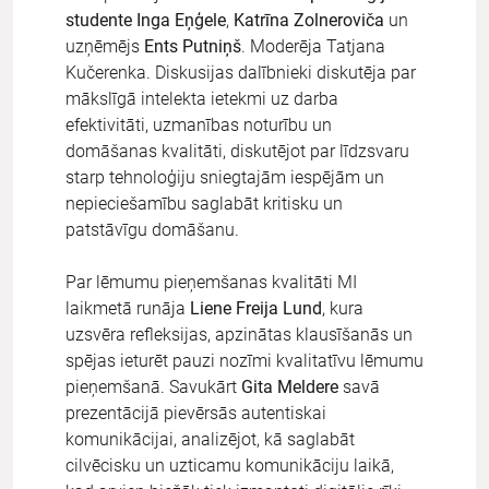
studente Inga Eņģele
,
Katrīna Zolneroviča
un
uzņēmējs
Ents Putniņš
. Moderēja Tatjana
Kučerenka. Diskusijas dalībnieki diskutēja par
mākslīgā intelekta ietekmi uz darba
efektivitāti, uzmanības noturību un
domāšanas kvalitāti, diskutējot par līdzsvaru
starp tehnoloģiju sniegtajām iespējām un
nepieciešamību saglabāt kritisku un
patstāvīgu domāšanu.
Par lēmumu pieņemšanas kvalitāti MI
laikmetā runāja
Liene Freija Lund
, kura
uzsvēra refleksijas, apzinātas klausīšanās un
spējas ieturēt pauzi nozīmi kvalitatīvu lēmumu
pieņemšanā. Savukārt
Gita Meldere
savā
prezentācijā pievērsās autentiskai
komunikācijai, analizējot, kā saglabāt
cilvēcisku un uzticamu komunikāciju laikā,