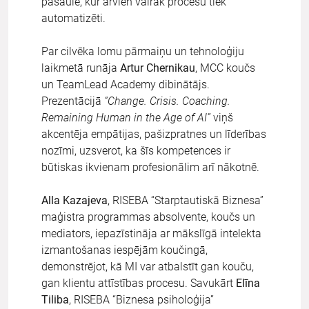
pasaulē, kur arvien vairāk procesu tiek
automatizēti.
Par cilvēka lomu pārmaiņu un tehnoloģiju
laikmetā runāja
Artur Chernikau
, MCC koučs
un TeamLead Academy dibinātājs.
Prezentācijā
“Change. Crisis. Coaching.
Remaining Human in the Age of AI”
viņš
akcentēja empātijas, pašizpratnes un līderības
nozīmi, uzsverot, ka šīs kompetences ir
būtiskas ikvienam profesionālim arī nākotnē.
Alla Kazajeva
, RISEBA “Starptautiskā Biznesa”
maģistra programmas absolvente, koučs un
mediators, iepazīstināja ar mākslīgā intelekta
izmantošanas iespējām koučingā,
demonstrējot, kā MI var atbalstīt gan kouču,
gan klientu attīstības procesu. Savukārt
Elīna
Tiliba
, RISEBA “Biznesa psiholoģija”