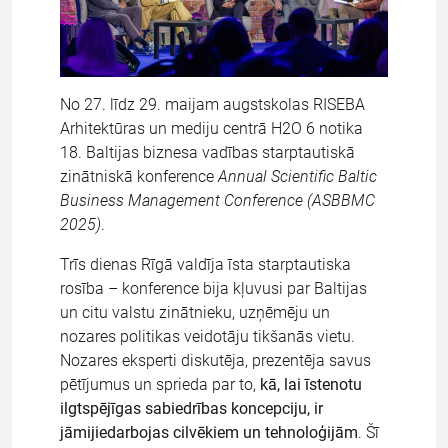
No 27. līdz 29. maijam augstskolas RISEBA
Arhitektūras un mediju centrā H2O 6 notika
18. Baltijas biznesa vadības starptautiskā
zinātniskā konference
Annual Scientific Baltic
Business Management Conference (ASBBMC
2025)
.
Trīs dienas Rīgā valdīja īsta starptautiska
rosība – konference bija kļuvusi par Baltijas
un citu valstu zinātnieku, uzņēmēju un
nozares politikas veidotāju tikšanās vietu.
Nozares eksperti diskutēja, prezentēja savus
pētījumus un sprieda par to,
kā, lai īstenotu
ilgtspējīgas sabiedrības koncepciju, ir
jāmijiedarbojas cilvēkiem un tehnoloģijām
. Šī