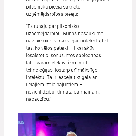
pilsoniskā pieejā sakņotu
uzņēmējdarbības pieeju:
“Es runāju par pilsonisko
uzņēmējdarbību. Runas nosaukumā
nav pieminēts mākslīgais intelekts, bet
tas, ko vēlos pateikt – tikai aktīvi
iesaistot pilsoņus, mēs sabiedrības
labā varam efektīvi izmantot
tehnoloģijas, tostarp arī mākslīgo
intelektu. Tā ir iespēja tikt galā ar
lielajiem izaicinājumiem –
nevienlīdzību, klimata pārmaiņām,
nabadzību.”