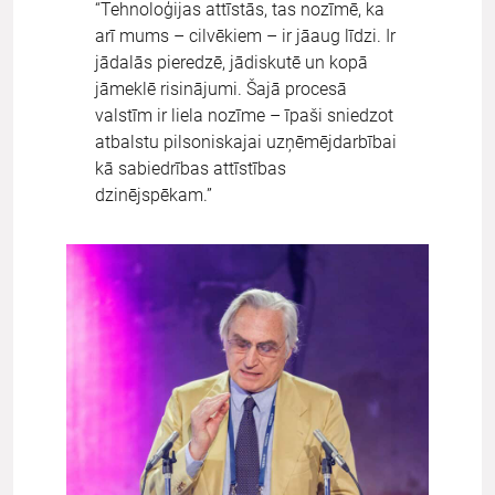
“Tehnoloģijas attīstās, tas nozīmē, ka
arī mums – cilvēkiem – ir jāaug līdzi. Ir
jādalās pieredzē, jādiskutē un kopā
jāmeklē risinājumi. Šajā procesā
valstīm ir liela nozīme – īpaši sniedzot
atbalstu pilsoniskajai uzņēmējdarbībai
kā sabiedrības attīstības
dzinējspēkam.”