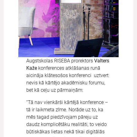
Augstskolas RISEBA prorektors
Valters
Kaže
konferences atklāšanas runā
aicināja klātesošos konferenci uztvert
nevis kā kārtējo akadēmisku forumu,
bet kā ceļu uz pārmaiņām:
“Tā nav vienkārši kārtējā konference –
tā ir laikmeta zīme. Norāde uz to, ka
mēs tagad piedzīvojam pāreju uz
daudz komplicētāku realitāti, to veido
būtiskākas lietas nekā tikai digitālās