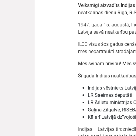
Veiksmīgi aizvadīts Indijas
neatkarības dienu Rīgā, RI
1947. gada 15. augustā, Ind
Latvija savā neatkarību pa
ILCC visus šos gadus cenša
mēs nepārtraukti strādājam
Mēs svinam brīvību! Mēs sv
Šī gada Indijas neatkarības
Indijas vēstnieks Latv
LR Saeimas deputāti
LR Ārlietu ministrijas
Gaļina Zilgalve, RISEB
Kā arī Latvijā dzīvojoši
Indijas – Latvijas tirdznie