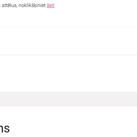
attēlus, noklikšķiniet
šeit
ms