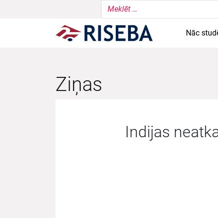
Nāc stud
Ziņas
Indijas neatk