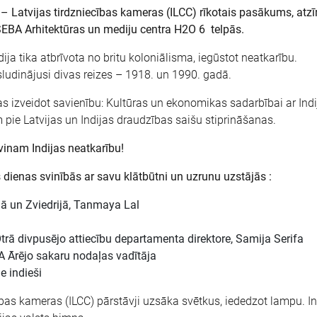
 – Latvijas tirdzniecības kameras
(ILCC) rīkotais pasākums, atzīm
SEBA Arhitektūras un mediju centra H2O 6 telpās.
ija tika atbrīvota no britu koloniālisma, iegūstot neatkarību.
sludinājusi divas reizes – 1918. un 1990. gadā.
s izveidot savienību: Kultūras un ekonomikas sadarbībai ar Indi
 pie Latvijas un Indijas draudzības saišu stiprināšanas.
inam Indijas neatkarību!
 dienas svinībās ar savu klātbūtni un uzrunu uzstājās :
ijā un Zviedrijā, Tanmaya Lal
 Otrā divpusējo attiecību departamenta direktore, Samija Serifa
A Ārējo sakaru nodaļas vadītāja
e indieši
cības kameras (ILCC) pārstāvji uzsāka svētkus, iededzot lampu. I