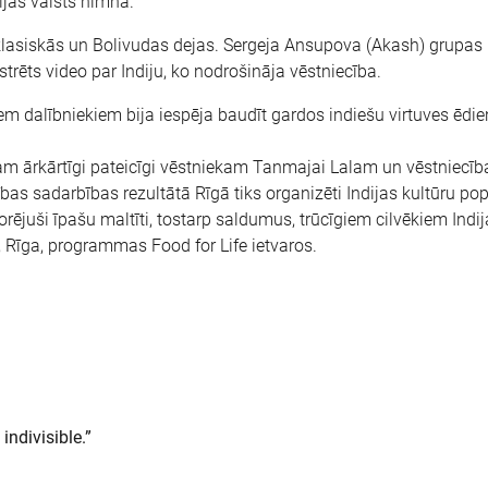
ijas valsts himna.
asiskās un Bolivudas dejas. Sergeja Ansupova (Akash) grupas
rēts video par Indiju, ko nodrošināja vēstniecība.
dalībniekiem bija iespēja baudīt gardos indiešu virtuves ēdie
m ārkārtīgi pateicīgi vēstniekam Tanmajai Lalam un vēstniecīb
bas sadarbības rezultātā Rīgā tiks organizēti Indijas kultūru po
orējuši īpašu maltīti, tostarp saldumus, trūcīgiem cilvēkiem Indi
N, Rīga, programmas Food for Life ietvaros.
indivisible.”