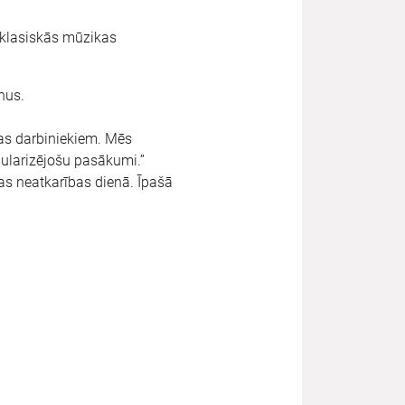
 klasiskās mūzikas
nus.
as darbiniekiem. Mēs
pularizējošu pasākumi.”
jas neatkarības dienā. Īpašā