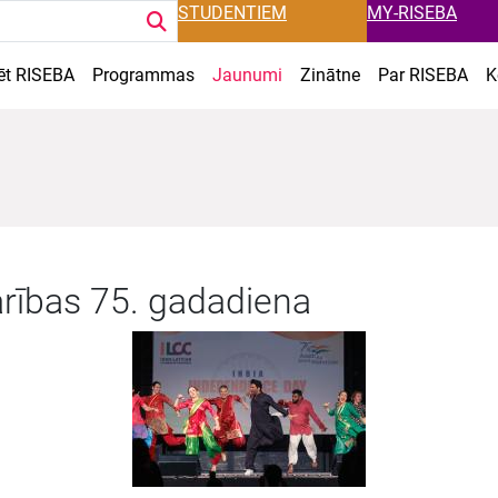
STUDENTIEM
MY-RISEBA
ēt RISEBA
Programmas
Jaunumi
Zinātne
Par RISEBA
K
arības 75. gadadiena