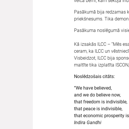
veica bērni, kam sekoja Ind
Pasākumā bija redzamas kl
priekšnesums. Tika demonst
Pasākuma noslēgumā visiem 
Kā izsakās ILCC – ”Mēs esa
ceram, ka ILCC un vēstniecī
Visbeidzot, ILCC bija spons
maltīte tika izplatīta ISCO
Noslēdzošais citāts:
“We have believed,
and we do believe now,
that freedom is indivisible,
that peace is indivisible,
that economic prosperity is 
Indira Gandhi