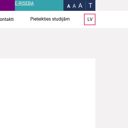
E-RISEBA
A
T
A
A
Pieteikties studijām
ontakti
LV