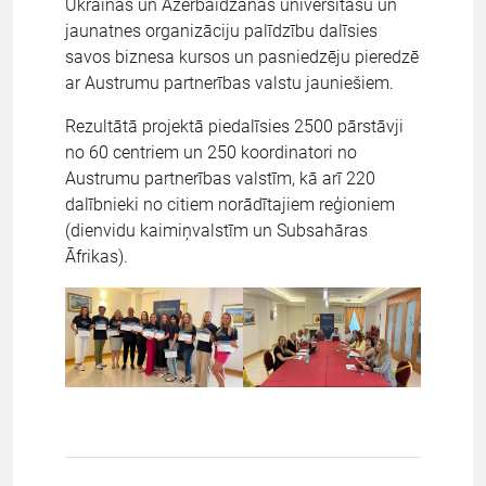
Ukrainas un Azerbaidžānas universitāšu un
jaunatnes organizāciju palīdzību dalīsies
savos biznesa kursos un pasniedzēju pieredzē
ar Austrumu partnerības valstu jauniešiem.
Rezultātā projektā piedalīsies 2500 pārstāvji
no 60 centriem un 250 koordinatori no
Austrumu partnerības valstīm, kā arī 220
dalībnieki no citiem norādītajiem reģioniem
(dienvidu kaimiņvalstīm un Subsahāras
Āfrikas).