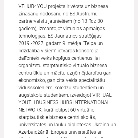
VEHUB4YOU projekts ir vērsts uz biznesa
zināšanu nodošanu no ES Austrumu
partnervalstu jauniešiem (no 13 līdz 30
gadiem), izmantojot virtuālās apmaiņas
tehnoloģijas. ES Jaunatnes stratēģijas
2019.-2027. gadam 9. mērķa “Telpa un
līdzdalība visiem” ietvaros konsorcija
dalībnieki veiks kopīgus centienus, lai
organizētu starptautisko virtuālo biznesa
centru tīklu un mācītu uzņēmējdarbību gan
ekonomisko, gan cita veida specialitāšu
vidusskolēniem, koledžu studentiem un
augstskolu studentiem, izveidojot VIRTUAL
YOUTH BUSINESS HUBS INTERNATIONAL
NETWORK, kurā ietilpst 60 virtuālie
starptautiskie biznesa centri skolās,
universitātēs un lauku bibliotēkās Ukrainā un
Azerbaidžānā. Eiropas universitātes ar