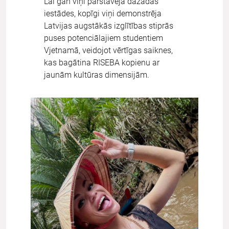
Lai gan viņi pārstāvēja dažādas
iestādes, kopīgi viņi demonstrēja
Latvijas augstākās izglītības stiprās
puses potenciālajiem studentiem
Vjetnamā, veidojot vērtīgas saiknes,
kas bagātina RISEBA kopienu ar
jaunām kultūras dimensijām.