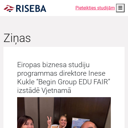
Me
Pieteikties studijām
Ziņas
Eiropas biznesa studiju
programmas direktore Inese
Kukle “Begin Group EDU FAIR”
izstādē Vjetnamā