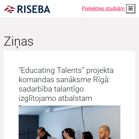
Me
Pieteikties studijām
Ziņas
“Educating Talents” projekta
komandas sanāksme Rīgā:
sadarbība talantīgo
izglītojamo atbalstam