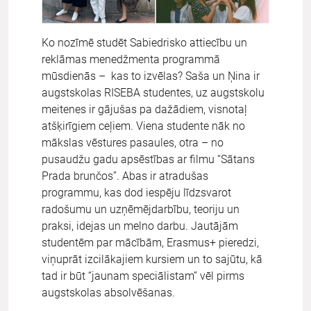
Ko nozīmē studēt Sabiedrisko attiecību un
reklāmas menedžmenta programmā
mūsdienās – kas to izvēlas? Saša un Ņina ir
augstskolas RISEBA studentes, uz augstskolu
meitenes ir gājušas pa dažādiem, visnotaļ
atšķirīgiem ceļiem. Viena studente nāk no
mākslas vēstures pasaules, otra – no
pusaudžu gadu apsēstības ar filmu “Sātans
Prada brunčos”. Abas ir atradušas
programmu, kas dod iespēju līdzsvarot
radošumu un uzņēmējdarbību, teoriju un
praksi, idejas un melno darbu. Jautājām
studentēm par mācībām, Erasmus+ pieredzi,
viņuprāt izcilākajiem kursiem un to sajūtu, kā
tad ir būt “jaunam speciālistam” vēl pirms
augstskolas absolvēšanas.