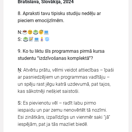
Bratislava, Slovākija, 2024
8. Apraksti tavu tipisku studiju nedēļu ar
pieciem emocijzīmēm.
N:
S:
9. Ko tu liktu šīs programmas pirmā kursa
studentu “izdzīvošanas komplektā”?
Ņ:
Atvērtu prātu, vēlmi veidot attiecības – īpaši
ar pasniedzējiem un programmas vadītāju –
un spēju rast jēgu katrā uzdevumā, pat tajos,
kas sākotnēji nešķiet saistoši.
S:
Es pievienotu vēl – radīt labu pirmo
iespaidu un par zemu nenovērtēt tā nozīmi.
Esi zinātkārs, izpalīdzīgs un vienmēr saki “jā”
iespējām, pat ja tās mazliet biedē.