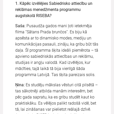
1. Kāpēc izvēlējies Sabiedrisko attiecību un
reklāmas menedžmenta programmu
augstskolā RISEBA?
Saša:
Pusaudža gados mani ļoti ietekmēja
filma “Sātans Prada brunčos”. Es biju kā
apsēsta ar to dinamisko modes, mediju un
komunikācijas pasauli, zināju, ka gribu būt tās
daļa. Šī programma šķita ideāli piemērota – tā
apvieno sabiedriskās attiecības un reklāmu,
studijas ir angļu valodā. Kad izvēlējos, kur
mācīties, tajā laikā tā bija vienīgā šāda
programma Latvijā. Tas šķita pareizais solis.
Ņina:
Es studēju mākslas vēsturi citā pilsētā –
tas sākotnēji atbilda manām interesēm, bet
pēc gada sapratu, ka es gribu studēt kaut ko
praktiskāku. Es vēlējos palikt radošā vidē, bet
tā, lai zināšanas var pielietot reālajā dzīvē.