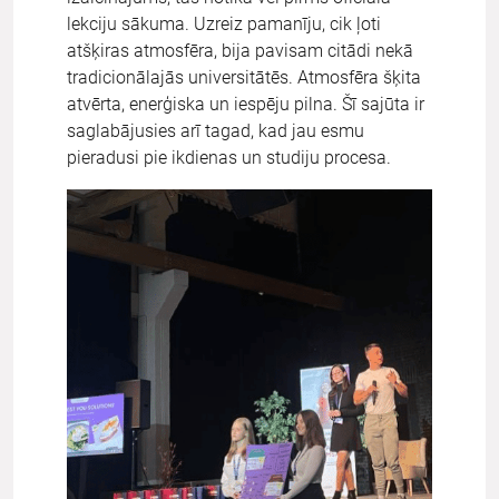
lekciju sākuma. Uzreiz pamanīju, cik ļoti
atšķiras atmosfēra, bija pavisam citādi nekā
tradicionālajās universitātēs. Atmosfēra šķita
atvērta, enerģiska un iespēju pilna. Šī sajūta ir
saglabājusies arī tagad, kad jau esmu
pieradusi pie ikdienas un studiju procesa.