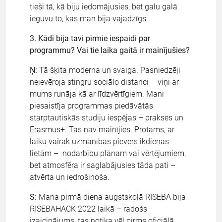
tieši tā, kā biju iedomājusies, bet galu galā
ieguvu to, kas man bija vajadzīgs.
3. Kādi bija tavi pirmie iespaidi par
programmu? Vai tie laika gaitā ir mainījušies?
Ņ:
Tā šķita moderna un svaiga. Pasniedzēji
neievēroja stingru sociālo distanci – viņi ar
mums runāja kā ar līdzvērtīgiem. Mani
piesaistīja programmas piedāvātās
starptautiskās studiju iespējas – prakses un
Erasmus+. Tas nav mainījies. Protams, ar
laiku vairāk uzmanības pievērs ikdienas
lietām – nodarbību plānam vai vērtējumiem,
bet atmosfēra ir saglabājusies tāda pati –
atvērta un iedrošinoša.
S:
Mana pirmā diena augstskolā RISEBA bija
RISEBAHACK 2022 laikā – radošs
izaicinājums, tas notika vēl pirms oficiālā