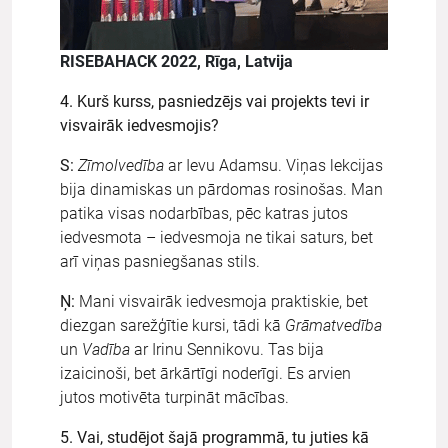
RISEBAHACK 2022, Rīga, Latvija
4. Kurš kurss, pasniedzējs vai projekts tevi ir
visvairāk iedvesmojis?
S:
Zīmolvedība
ar Ievu Adamsu. Viņas lekcijas
bija dinamiskas un pārdomas rosinošas. Man
patika visas nodarbības, pēc katras jutos
iedvesmota – iedvesmoja ne tikai saturs, bet
arī viņas pasniegšanas stils.
Ņ:
Mani visvairāk iedvesmoja praktiskie, bet
diezgan sarežģītie kursi, tādi kā
Grāmatvedība
un
Vadība
ar Irinu Sennikovu. Tas bija
izaicinoši, bet ārkārtīgi noderīgi. Es arvien
jutos motivēta turpināt mācības.
5. Vai, studējot šajā programmā, tu juties kā