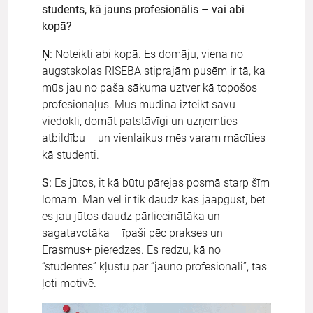
students, kā jauns profesionālis – vai abi
kopā?
Ņ:
Noteikti abi kopā. Es domāju, viena no
augstskolas RISEBA stiprajām pusēm ir tā, ka
mūs jau no paša sākuma uztver kā topošos
profesionāļus. Mūs mudina izteikt savu
viedokli, domāt patstāvīgi un uzņemties
atbildību – un vienlaikus mēs varam mācīties
kā studenti.
S:
Es jūtos, it kā būtu pārejas posmā starp šīm
lomām. Man vēl ir tik daudz kas jāapgūst, bet
es jau jūtos daudz pārliecinātāka un
sagatavotāka – īpaši pēc prakses un
Erasmus+ pieredzes. Es redzu, kā no
“studentes” kļūstu par “jauno profesionāli”, tas
ļoti motivē.