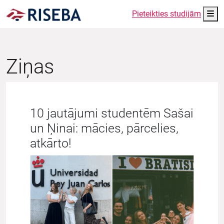
Me
Pieteikties studijām
Ziņas
10 jautājumi studentēm Sašai
un Ņinai: mācies, pārcelies,
atkārto!