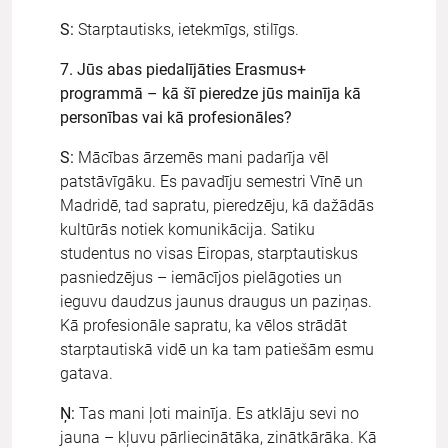
S:
Starptautisks, ietekmīgs, stilīgs.
7. Jūs abas piedalījāties Erasmus+
programmā – kā šī pieredze jūs mainīja kā
personības vai kā profesionāles?
S:
Mācības ārzemēs mani padarīja vēl
patstāvīgāku. Es pavadīju semestri Vīnē un
Madridē, tad sapratu, pieredzēju, kā dažādās
kultūrās notiek komunikācija. Satiku
studentus no visas Eiropas, starptautiskus
pasniedzējus – iemācījos pielāgoties un
ieguvu daudzus jaunus draugus un paziņas.
Kā profesionāle sapratu, ka vēlos strādāt
starptautiskā vidē un ka tam patiešām esmu
gatava.
Ņ:
Tas mani ļoti mainīja. Es atklāju sevi no
jauna – kļuvu pārliecinātāka, zinātkārāka. Kā