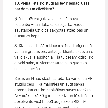
10. Viena lieta, ko studijas tev ir iemācījušas
par darbu ar cilvēkiem?
Ņ:
Vienmēr esi gatavs apliecināt savu
lietderību – tā ir labākā iespēja, kā veidot
savstarpējā uzticībā sakņotas attiecības un
attīstīties kopā.
S:
Klausies. Tiešām klausies. Neatkarīgi no tā,
vai tā ir grupas prezentācija, klienta uzdevums
vai diskusija auditorijā – ja tu tiešām dzirdi, ko
cilvēki saka, tu vienmēr atradīsi to gudrāko
ceļu uz priekšu.
Sašas un Ninas stāsti parāda, kā var iet pa PR
studiju ceļu – kā mainīties un augt savās
domās, karjerā, kā paplašinās savas robežas.
Ar vairāk nekā 30 gadu pieredzi un tūkstošiem
absolventu visā Eiropā augstskola RISEBA
joprojām ir viena no retajām vietām, kur