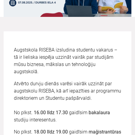
Augstskola RISEBA izsludina studentu vakarus –
tā ir lieliska iespēja uzzināt vairāk par studijām
mūsu biznesa, mākslas un tehnoloģiju
augstskolā.
Atvērto durvju dienās varēsi vairāk uzzināt par
augstskolu RISEBA, kā arī iepazīties ar programmu
direktoriem un Studentu pašpārvaldi.
No plkst.
16.00 līdz 17.30
gaidīsim
bakalaura
studiju interesentus.
No plkst.
18.00 līdz 19.00
gaidīsim
maģistrantūras