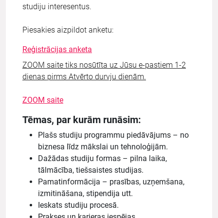
studiju interesentus.
Piesakies aizpildot anketu:
Reģistrācijas anketa
ZOOM saite tiks nosūtīta uz Jūsu e-pastiem 1-2
dienas pirms Atvērto durvju dienām.
ZOOM saite
Tēmas, par kurām runāsim:
Plašs studiju programmu piedāvājums – no
biznesa līdz mākslai un tehnoloģijām.
Dažādas studiju formas – pilna laika,
tālmācība, tiešsaistes studijas.
Pamatinformācija – prasības, uzņemšana,
izmitināšana, stipendija utt.
Ieskats studiju procesā.
Prakses un karjeras iespējas.