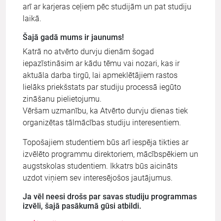
arī ar karjeras ceļiem pēc studijām un pat studiju
laikā.
Šajā gadā mums ir jaunums!
Katrā no atvērto durvju dienām šogad
iepazīstināsim ar kādu tēmu vai nozari, kas ir
aktuāla darba tirgū, lai apmeklētājiem rastos
lielāks priekšstats par studiju processā iegūto
zināšanu pielietojumu.
Vēršam uzmanību, ka Atvērto durvju dienas tiek
organizētas tālmācības studiju interesentiem.
Topošajiem studentiem būs arī iespēja tikties ar
izvēlēto programmu direktoriem, mācībspēkiem un
augstskolas studentiem. Ikkatrs būs aicināts
uzdot viņiem sev interesējošos jautājumus.
Ja vēl neesi drošs par savas studiju programmas
izvēli, šajā pasākumā gūsi atbildi.