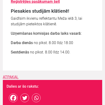
Reģistrējies pasākumam šeit
Piesakies studijām klātienē!
Gaidīsim ikvienu reflektantu Meža ielā 3, lai
studijām pieteiktos klātienē.
Uzņemšanas komisijas darba laiks vasarā:
Darba dienās
no plkst. 8.00 līdz 18.00
Sestdienās
no plkst. 8.00 līdz 14.00.
ATPAKAĻ
Dalies ar šo rakstu: