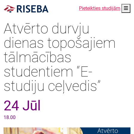
Me
Pieteikties studijām
Atvērto durvju
dienas topošajiem
tālmācības
studentiem “E-
studiju ceļvedis”
24 Jūl
18.00