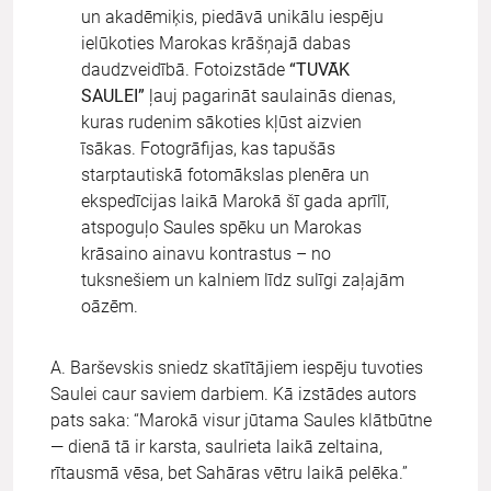
un akadēmiķis, piedāvā unikālu iespēju
ielūkoties Marokas krāšņajā dabas
daudzveidībā. Fotoizstāde
“TUVĀK
SAULEI”
ļauj pagarināt saulainās dienas,
kuras rudenim sākoties kļūst aizvien
īsākas. Fotogrāfijas, kas tapušās
starptautiskā fotomākslas plenēra un
ekspedīcijas laikā Marokā šī gada aprīlī,
atspoguļo Saules spēku un Marokas
krāsaino ainavu kontrastus – no
tuksnešiem un kalniem līdz sulīgi zaļajām
oāzēm.
A. Barševskis sniedz skatītājiem iespēju tuvoties
Saulei caur saviem darbiem. Kā izstādes autors
pats saka: “Marokā visur jūtama Saules klātbūtne
— dienā tā ir karsta, saulrieta laikā zeltaina,
rītausmā vēsa, bet Sahāras vētru laikā pelēka.”