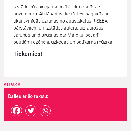
Izstāde būs pieejama no 17. oktobra līdz 7.
novembrim. Atklāšanas dienā Tevi sagaidīs ne
tikai svinīgās uzrunas no augstskolas RISEBA
pārstāvjiem un izstādes autora, aizraujošas
sarunas un diskusijas par Maroku, bet arī
baudāmi dzērieni, uzkodas un patīkama mūzika.
Tiekamies!
ATPAKAĻ
Dalies ar šo rakstu: