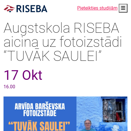
Me
Pieteikties studijām
Augstskola RISEBA
aicina uz fotoizstādi
“TUVĀK SAULEI”
17 Okt
16.00