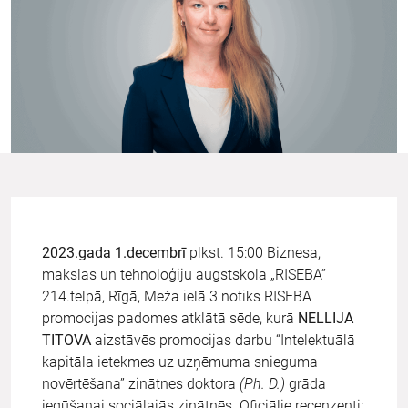
2023.gada 1.decembrī
plkst. 15:00 Biznesa,
mākslas un tehnoloģiju augstskolā „RISEBA”
214.telpā, Rīgā, Meža ielā 3 notiks RISEBA
promocijas padomes atklātā sēde, kurā
NELLIJA
TITOVA
aizstāvēs promocijas darbu “Intelektuālā
kapitāla ietekmes uz uzņēmuma snieguma
novērtēšana” zinātnes doktora
(Ph. D.)
grāda
iegūšanai sociālajās zinātnēs. Oficiālie recenzenti: