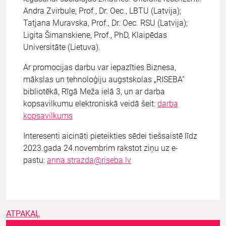
Andra Zvirbule, Prof., Dr. Oec., LBTU (Latvija);
Tatjana Muravska, Prof., Dr. Oec. RSU (Latvija);
Ligita Šimanskiene, Prof., PhD, Klaipēdas
Universitāte (Lietuva).
Ar promocijas darbu var iepazīties Biznesa,
mākslas un tehnoloģiju augstskolas „RISEBA”
bibliotēkā, Rīgā Meža ielā 3, un ar darba
kopsavilkumu elektroniskā veidā šeit:
darba
kopsavilkums
Interesenti aicināti pieteikties sēdei tiešsaistē līdz
2023.gada 24.novembrim rakstot ziņu uz e-
pastu:
anna.strazda@riseba.lv
ATPAKAĻ