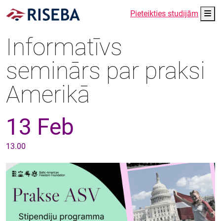
Me
Pieteikties studijām
Informatīvs
seminārs par praksi
Amerikā
13 Feb
13.00