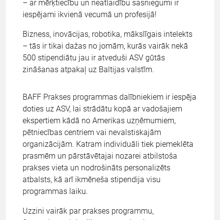
– ar mērķtiecību un neatlaidību sasniegumi ir
iespējami ikvienā vecumā un profesijā!
Bizness, inovācijas, robotika, mākslīgais intelekts
– tās ir tikai dažas no jomām, kurās vairāk nekā
500 stipendiātu jau ir atveduši ASV gūtās
zināšanas atpakaļ uz Baltijas valstīm.
BAFF Prakses programmas dalībniekiem ir iespēja
doties uz ASV, lai strādātu kopā ar vadošajiem
ekspertiem kādā no Amerikas uzņēmumiem,
pētniecības centriem vai nevalstiskajām
organizācijām. Katram individuāli tiek piemeklēta
prasmēm un pārstāvētajai nozarei atbilstoša
prakses vieta un nodrošināts personalizēts
atbalsts, kā arī ikmēneša stipendija visu
programmas laiku.
Uzzini vairāk par prakses programmu,