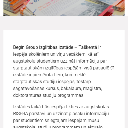
Begin Group izglītības izstāde – Taškentā
ir
iespēja skolēniem un viņu vecākiem, kā arī
augstskolu studentiem uzzināt informāciju par
starptautiskām izglītības iespējām visā pasaulē šī
izstāde ir piemērota tiem, kuri meklē
starptautiskas studiju iespējas, tostarp
sagatavošanas kursus, bakalaura, maģistra,
doktorantūras studiju programmas.
Izstādes laikā būs iespēja tikties ar augstskolas
RISEBA pārstāvi un uzzināt plašāku informāciju
par studentiem sniegtajām iespējām mūsu
augstskolā, studiju programmām un aktuālo