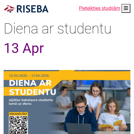
Me
Pieteikties studijām
Diena ar studentu
13 Apr