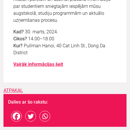
par studentiem sniegtajām iespējām mūsu
augstskolā, studiju programmām un aktuālo
uzņemšanas procesu.
Kad?
30. marts, 2024.
Cikos?
14.00–18.00
Kur?
Pullman Hanoi, 40 Cat Linh St., Dong Da
District
Vairāk informācijas šeit
ATPAKAĻ
Dalies ar šo rakstu: