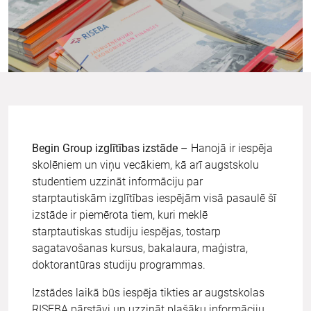
Begin Group izglītības izstāde –
Hanojā ir iespēja
skolēniem un viņu vecākiem, kā arī augstskolu
studentiem uzzināt informāciju par
starptautiskām izglītības iespējām visā pasaulē šī
izstāde ir piemērota tiem, kuri meklē
starptautiskas studiju iespējas, tostarp
sagatavošanas kursus, bakalaura, maģistra,
doktorantūras studiju programmas.
Izstādes laikā būs iespēja tikties ar augstskolas
RISEBA pārstāvi un uzzināt plašāku informāciju