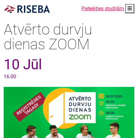
Me
Pieteikties studijām
Atvērto durvju
dienas ZOOM
10 Jūl
16.00