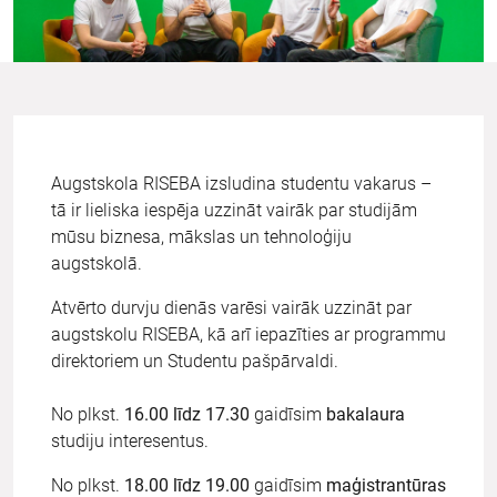
Augstskola RISEBA izsludina studentu vakarus –
tā ir lieliska iespēja uzzināt vairāk par studijām
mūsu biznesa, mākslas un tehnoloģiju
augstskolā.
Atvērto durvju dienās varēsi vairāk uzzināt par
augstskolu RISEBA, kā arī iepazīties ar programmu
direktoriem un Studentu pašpārvaldi.
No plkst.
16.00 līdz 17.30
gaidīsim
bakalaura
studiju interesentus.
No plkst.
18.00 līdz 19.00
gaidīsim
maģistrantūras