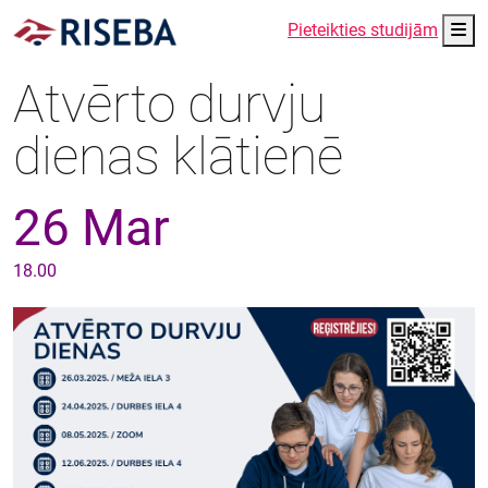
Me
Pieteikties studijām
Atvērto durvju
dienas klātienē
26 Mar
18.00