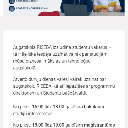
Augstskola RISEBA izsludina studentu vakarus –
tā ir lieliska iespēja uzzināt vairāk par studijām
mūsu biznesa, mākslas un tehnoloģiju
augstskolā.
Atvērto durvju dienās varēsi vairāk uzzināt par
augstskolu RISEBA, kā arī iepazīties ar programmu
direktoriem un Studentu pašpārvaldi.
No plkst.
16.00 līdz 18.00
gaidīsim
bakalaura
studiju interesentus.
No plkst.
18.00 līdz 19.00
gaidīsim
maģistrantūras