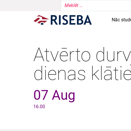
Nāc stud
Atvērto durv
dienas klāti
07 Aug
16.00