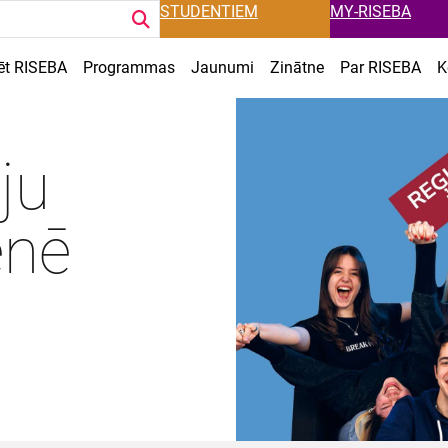
STUDENTIEM
MY-RISEBA
ēt RISEBA
Programmas
Jaunumi
Zinātne
Par RISEBA
K
ju
enē