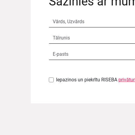
Sazinies ar mu
Iepazinos un piekrītu RISEBA
privātu