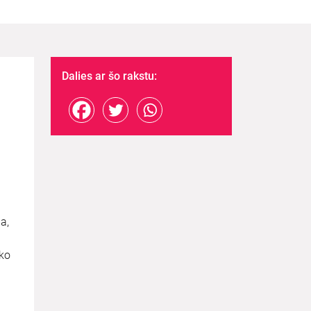
Dalies ar šo rakstu:
a,
sko