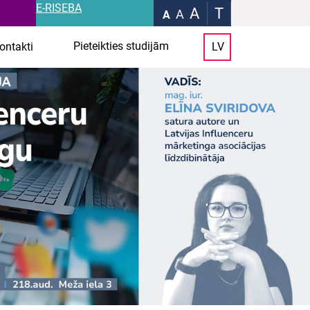
E-RISEBA
A
T
A
A
Pieteikties studijām
ontakti
LV