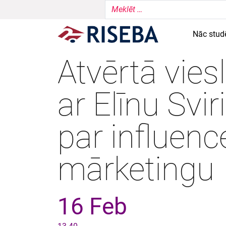
Nāc stud
Atvērtā viesl
ar Elīnu Svi
par influenc
mārketingu
16 Feb