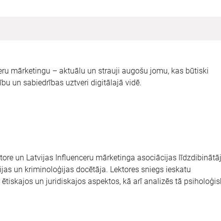
ceru mārketingu – aktuālu un strauji augošu jomu, kas būtiski
u un sabiedrības uztveri digitālajā vidē.
utore un Latvijas Influenceru mārketinga asociācijas līdzdibinātāj
jas un kriminoloģijas docētāja. Lektores sniegs ieskatu
ētiskajos un juridiskajos aspektos, kā arī analizēs tā psiholoģi