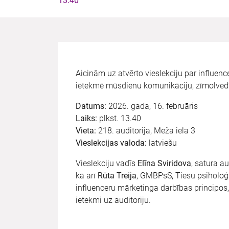
13.40
Aicinām uz atvērto vieslekciju par influen
ietekmē mūsdienu komunikāciju, zīmolvedīb
Datums:
2026. gada, 16. februāris
Laiks:
plkst. 13.40
Vieta:
218. auditorija, Meža iela 3
Vieslekcijas valoda:
latviešu
Vieslekciju vadīs
Elīna Sviridova
, satura a
kā arī
Rūta Treija
, GMBPsS, Tiesu psiholoģi
influenceru mārketinga darbības principos, 
ietekmi uz auditoriju.