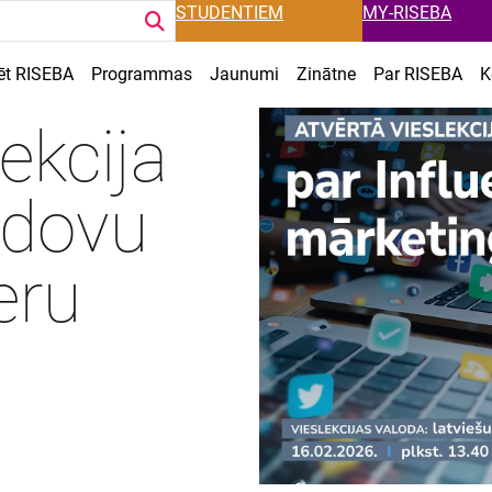
STUDENTIEM
MY-RISEBA
ēt RISEBA
Programmas
Jaunumi
Zinātne
Par RISEBA
K
ekcija
ridovu
eru