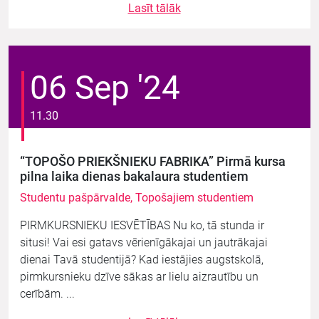
Lasīt tālāk
06 Sep '24
11.30
“TOPOŠO PRIEKŠNIEKU FABRIKA” Pirmā kursa
pilna laika dienas bakalaura studentiem
Studentu pašpārvalde, Topošajiem studentiem
PIRMKURSNIEKU IESVĒTĪBAS Nu ko, tā stunda ir
situsi! Vai esi gatavs vērienīgākajai un jautrākajai
dienai Tavā studentijā? Kad iestājies augstskolā,
pirmkursnieku dzīve sākas ar lielu aizrautību un
cerībām. ...