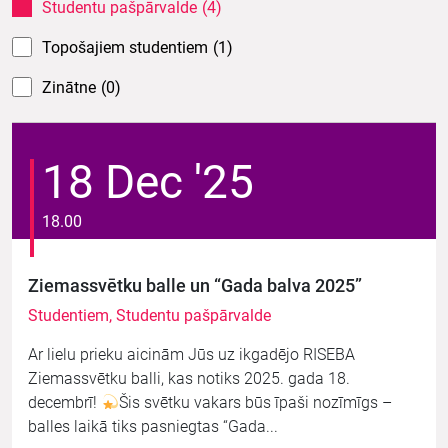
Studentu pašpārvalde
(4)
Topošajiem studentiem
(1)
Zinātne
(0)
18 Dec '25
18.00
Ziemassvētku balle un “Gada balva 2025”
Studentiem, Studentu pašpārvalde
Ar lielu prieku aicinām Jūs uz ikgadējo RISEBA
Ziemassvētku balli, kas notiks 2025. gada 18.
decembrī!
Šis svētku vakars būs īpaši nozīmīgs –
balles laikā tiks pasniegtas “Gada...