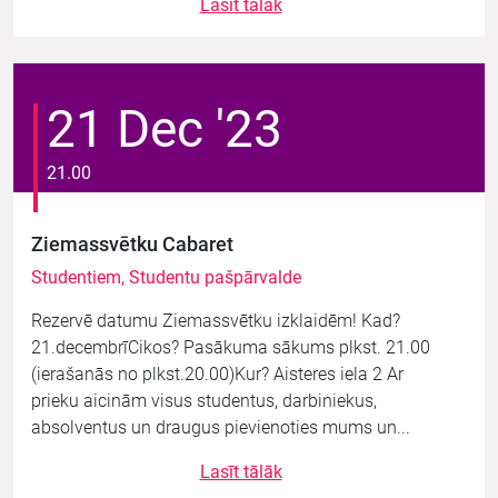
Lasīt tālāk
21 Dec '23
21.00
Ziemassvētku Cabaret
Studentiem, Studentu pašpārvalde
Rezervē datumu Ziemassvētku izklaidēm! Kad?
21.decembrīCikos? Pasākuma sākums plkst. 21.00
(ierašanās no plkst.20.00)Kur? Aisteres iela 2 Ar
prieku aicinām visus studentus, darbiniekus,
absolventus un draugus pievienoties mums un...
Lasīt tālāk