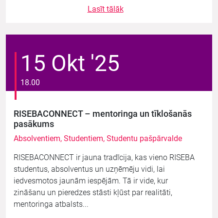
Lasīt tālāk
15 Okt '25
18.00
RISEBACONNECT – mentoringa un tīklošanās
pasākums
Absolventiem, Studentiem, Studentu pašpārvalde
RISEBACONNECT ir jauna tradīcija, kas vieno RISEBA
studentus, absolventus un uzņēmēju vidi, lai
iedvesmotos jaunām iespējām. Tā ir vide, kur
zināšanu un pieredzes stāsti kļūst par realitāti,
mentoringa atbalsts...