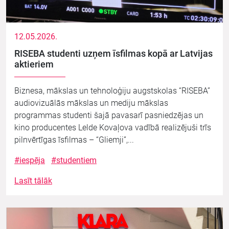
12.05.2026.
RISEBA studenti uzņem īsfilmas kopā ar Latvijas
aktieriem
Biznesa, mākslas un tehnoloģiju augstskolas “RISEBA”
audiovizuālās mākslas un mediju mākslas
programmas studenti šajā pavasarī pasniedzējas un
kino producentes Lelde Kovaļova vadībā realizējuši trīs
pilnvērtīgas īsfilmas – “Gliemji”,...
#iespēja
#studentiem
Lasīt tālāk