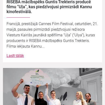
RISEBA mācībspēks Guntis Trekteris producē
filmu “Uļa”, kas piedzīvojusi pirmizrādi Kannu
kinofestivālā.
Francijā, prestižajā Cannes Film Festival, ceturtdien, 21.
maijā, pasaules pirmizrādi piedzīvojusi režisora
Viesturs Kairišs jaunākā spēlfilma “Uļa” (“Ulya”), kuras
producents ir RISEBA mācībspēks Guntis Trekteris.
Filma iekļauta Kannu...
Lasīt tālāk