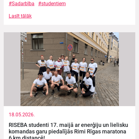
#Sadarbība
#studentiem
Lasīt tālāk
18.05.2026.
RISEBA studenti 17. maijā ar enerģiju un lielisku
komandas garu piedalījās Rimi Rīgas maratona
6 km distancē!