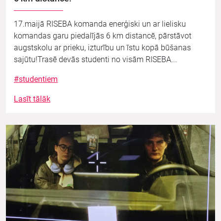
17.maijā RISEBA komanda enerģiski un ar lielisku
komandas garu piedalījās 6 km distancē, pārstāvot
augstskolu ar prieku, izturību un īstu kopā būšanas
sajūtu!Trasē devās studenti no visām RISEBA...
#studentiem
Lasīt tālāk