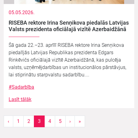
05.05.2026.
RISEBA rektore Irina Senņikova piedalās Latvijas
Valsts prezidenta oficiālajā vizītē Azerbaidžānā
Šā gada 22.–23. aprīlī RISEBA rektore Irina Senņikova
piedalījās Latvijas Republikas prezidenta Edgars
Rinkēvičs oficiālajā vizītē Azerbaidžānā, kas pulcēja
valsts, uzņēmējdarbības un institucionālos pārstāvjus,
lai stiprinātu starpvalstu sadarbību....
#Sadarbība
Lasīt tālāk
Page navigation
Page
Page
Current Page
Page
Page
‹
1
2
3
4
5
›
»