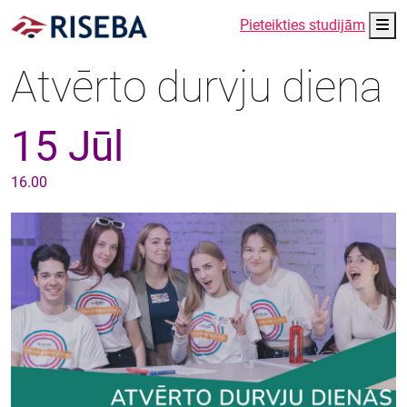
Me
Pieteikties studijām
Atvērto durvju diena
15 Jūl
16.00