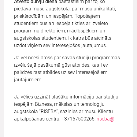
Atvērto durvju dienā
pastāstīsim par to, ko
piedāvā mūsu augstskola, par mūsu unikalitāti,
priekšrocībām un iespējām. Topošajiem
studentiem būs arī iespēja tikties ar izvēlēto
programmu direktoriem, mācībspēkiem un
augstskolas studentiem. Ik katrs būs aicināts
uzdot viņiem sev interesējošos jautājumus.
Ja vēl neesi drošs par savas studiju programmas
izvēli, šajā pasākumā gūsi atbildes, kas Tev
palīdzēs rast atbildes uz sev interesējošiem
jautājumiem.
Ja vēlies uzzināt plašāku informāciju par studiju
iespējām Biznesa, mākslas un tehnoloģiju
augstskolā “RISEBA”, sazinies ar mūsu Klientu
apkalpošanas centru: +37167500265,
riseba@r